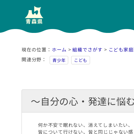
ホーム
>
組織でさがす
>
こども家庭
関連分野
青少年
こども
～自分の心・発達に悩
何か不安で眠れない、消えてしまいたい、
皆について行けない、皆と同じじゃない感