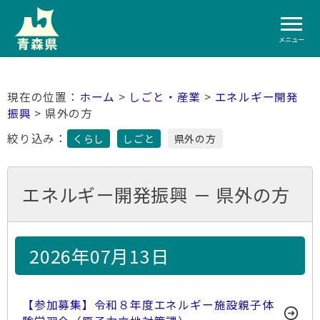
メニュー
ホーム
>
しごと・産業
>
エネルギー開発
振興
> 県外の方
絞り込み：
くらし
しごと
県外の方
エネルギー開発振興 － 県外の方
2026年07月13日
【参加募集】令和８年度エネルギー施設親子体