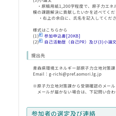
(3)小論文
・原稿用紙1,200字程度で、原子力エ
模の課題解決に貢献したいかを述べてくだ
・右上の余白に、氏名を記入してくだ
様式はこちらから
(1)
参加申込書
[20KB]
(2)
自己活動歴（自己PR）及び(3)小論
提出先
青森県環境エネルギー部原子力立地対策課
Email：g-richi@pref.aomori.lg.jp
※原子力立地対策課から受領確認のメール
メールが届かない場合は、下記問い合わ
参加者の選定及び連絡