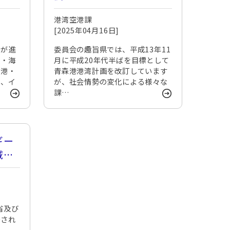
港湾空港課
[2025年04月16日]
国が進
委員会の趣旨県では、平成13年11
隊・海
月に平成20年代半ばを目標として
空港・
青森港港湾計画を改訂しています
う、イ
が、社会情勢の変化による様々な
課…
ギー
域公
省及び
始され
南