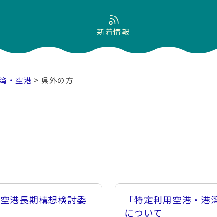
新着情報
湾・空港
> 県外の方
森空港長期構想検討委
「特定利用空港・港
会
について