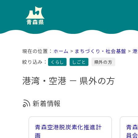
ホーム
>
まちづくり・社会基盤
>
港
絞り込み：
くらし
しごと
県外の方
港湾・空港 － 県外の方
新着情報
青森空港脱炭素化推進計
青
画
員