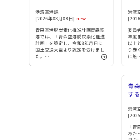
港湾空港課
港湾
[2026年08月08日]
new
[20
青森空港脱炭素化推進計画青森空
委員
港では、「青森空港脱炭素化推進
年度
計画」を策定し、令和8年月日に
以上
国土交通大臣より認定を受けまし
り巻
た。…
に魅
青森
す
て
港湾
[20
「青
あた
見を