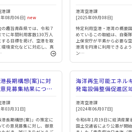
空港課
港湾空港課
26年08月06日]
new
[2025年09月08日]
会の趣旨青森県では、令和７
特定利用空港・港湾の概要
までに年間利用客数130万人
めているこの取組は、自衛
とする目標を掲げ、空港を取
上保安庁が平素から必要な
く環境変化などに対応し、真
港湾を円滑に利用できるよ
…
ン…
港長期構想(案)に対
海洋再生可能エネル
る意見募集結果につい
発電設備整備促進区
募関連情報について
空港課
港湾空港課
25年03月31日]
[2024年06月07日]
森港長期構想(案)」の策定に
令和6年1月19日に経済産業
っての意見募集に対し、御意
国土交通省により公募が開
いただき、誠にありがとうご
ました「青森県沖日本海（