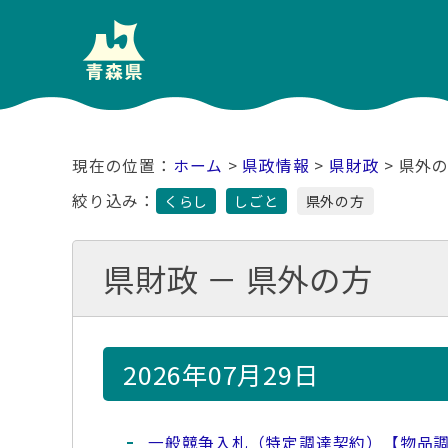
ホーム
>
県政情報
>
県財政
> 県外
絞り込み：
くらし
しごと
県外の方
県財政 － 県外の方
2026年07月29日
一般競争入札（特定調達契約）【物品