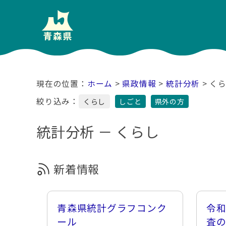
ホーム
>
県政情報
>
統計分析
> く
絞り込み：
くらし
しごと
県外の方
統計分析 － くらし
新着情報
青森県統計グラフコンク
令和
ール
査