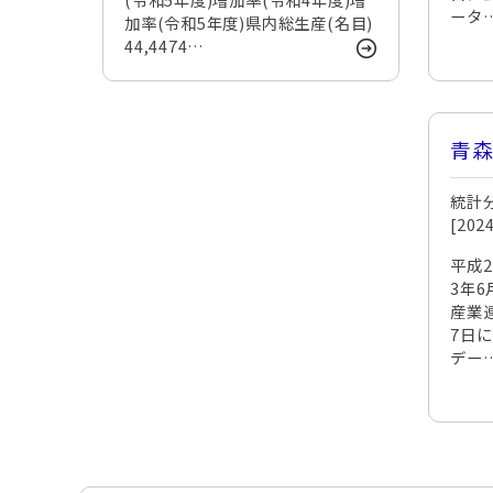
ータ
加率(令和5年度)県内総生産(名目)
44,4474…
青
統計
[20
平成
3年
産業
7日
デー