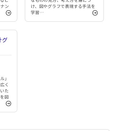
のナン
け、図やグラフで表現する手法を
学習…
計グ
ール」
で広く
でいた
上を図