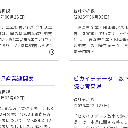
分析課
統計分析課
26年06月25日]
[2026年06月03日]
生活基本調査とは社会生活基
「青森県企業・団体等パネ
査は、国の基本的な統計調査
査」を実施しています（～7/
て昭和51年以来5年ごとに行
1）。「青森県企業・団体等
ており、令和8年調査はその1
ル調査」の回答フォーム（
…
電子申請…
森県産業連関表
ピカイチデータ 数
読む青森県
分析課
26年03月02日]
統計分析課
[2026年02月27日]
2年青森県産業連関表（令和8
月2日公表）令和2年青森県産
「ピカイチデータ数字で読
関表について、令和8年3月2
県」は、本県に関する暮ら
公表いたしました。統計表デ
業・文化など、各分野にお