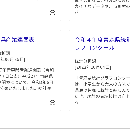
…
カイチなデータや、市町村
バ…
森県産業連関表
令和４年度青森県統
ラフコンクール
分析課
24年06月26日]
統計分析課
[2022年10月04日]
27年青森県産業連関表（令和
6月7日公表）平成27年青森県
「青森県統計グラフコンク
連関表について、令和3年6月
は、小学生から大人の方ま
に公表いたしました。統計表
県民の皆様に統計と親しん
…
だき、統計の表現技術の向
る…