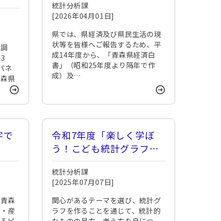
統計分析課
[2026年04月01日]
県では、県経済及び県民生活の現
状等を皆様へご報告するため、平
ル調
成14年度から、「青森県経済白
3
書」（昭和25年度より隔年で作
パネ
成）及…
青森県
字で
令和7年度「楽しく学ぼ
う！こども統計グラフ教
室」を開催します！！
統計分析課
【申込期限を延長しまし
[2025年07月07日]
た】
む青森
関心があるテーマを選び、統計グ
し・産
ラフを作ることを通じて、統計的
けるピ
なものの見方、考え方を身につ