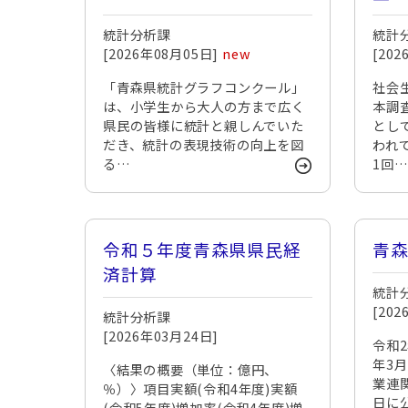
統計分析課
統計
[2026年08月05日]
new
[20
「青森県統計グラフコンクール」
社会
は、小学生から大人の方まで広く
本調
県民の皆様に統計と親しんでいた
とし
だき、統計の表現技術の向上を図
われ
る…
1回
令和５年度青森県県民経
青
済計算
統計
[20
統計分析課
[2026年03月24日]
令和
年3
〈結果の概要（単位：億円、
業連
％）〉項目実額(令和4年度)実額
日に
(令和5年度)増加率(令和4年度)増