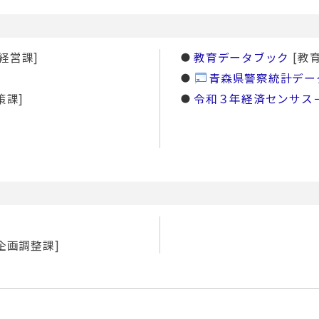
経営課]
教育データブック
[教
青森県警察統計デー
策課]
令和３年経済センサス
企画調整課]