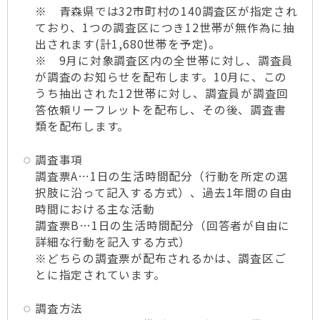
※ 青森県では32市町村の140調査区が指定され
ており、1つの調査区につき12世帯が無作為に抽
出されます(計1,680世帯を予定)。
※ 9月に対象調査区内の全世帯に対し、調査員
が調査のお知らせを配布します。10月に、この
うち抽出された12世帯に対し、調査員が調査回
答依頼リーフレットを配布し、その後、調査書
類を配布します。
調査事項
調査票A…1日の生活時間配分（行動を所定の選
択肢に沿って記入する方式）、過去1年間の自由
時間における主な活動
調査票B…1日の生活時間配分（回答者が自由に
詳細な行動を記入する方式）
※どちらの調査票が配布されるかは、調査区ご
とに指定されています。
調査方法