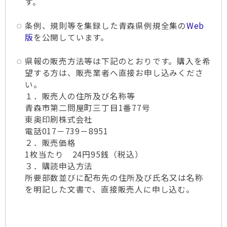
す。
条例、規則等を集録した青森県例規全集の
Web
版
を公開しています。
県報の販売方法等は下記のとおりです。購入を希
望する方は、販売業者へ直接お申し込みくださ
い。
１．販売人の住所及び名称等
青森市第二問屋町三丁目1番77号
東奥印刷株式会社
電話017－739－8951
２．販売価格
1枚当たり 24円95銭（税込）
３．購読申込方法
所要部数並びに配布先の住所及び氏名又は名称
を明記した文書で、直接販売人に申し込む。