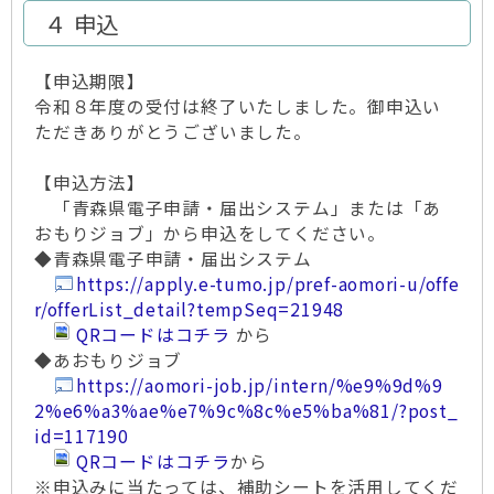
４ 申込
【申込期限】
令和８年度の受付は終了いたしました。御申込い
ただきありがとうございました。
【申込方法】
「青森県電子申請・届出システム」または「あ
おもりジョブ」から申込をしてください。
◆青森県電子申請・届出システム
https://apply.e-tumo.jp/pref-aomori-u/offe
r/offerList_detail?tempSeq=21948
QRコードはコチラ
から
◆あおもりジョブ
https://aomori-job.jp/intern/%e9%9d%9
2%e6%a3%ae%e7%9c%8c%e5%ba%81/?post_
id=117190
QRコードはコチラ
から
※申込みに当たっては、補助シートを活用してくだ