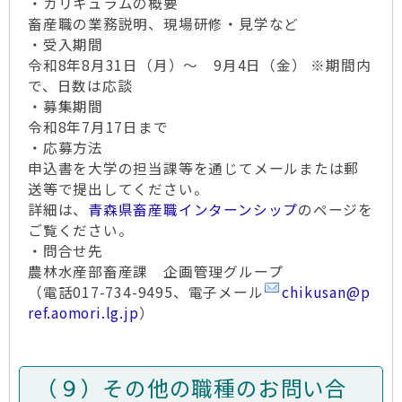
・カリキュラムの概要
畜産職の業務説明、現場研修・見学など
・受入期間
令和8年8月31日（月）～ 9月4日（金） ※期間内
で、日数は応談
・募集期間
令和8年7月17日まで
・応募方法
申込書を大学の担当課等を通じてメールまたは郵
送等で提出してください。
詳細は、
青森県畜産職インターンシップ
のページを
ご覧ください。
・問合せ先
農林水産部畜産課 企画管理グループ
（電話017-734-9495、電子メール
chikusan@p
ref.aomori.lg.jp
）
（９）その他の職種のお問い合