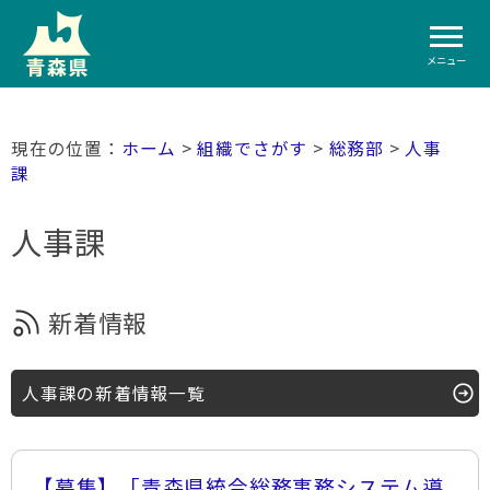
メニュー
ホーム
>
組織でさがす
>
総務部
>
人事
課
人事課
新着情報
人事課の新着情報一覧
【募集】「青森県統合総務事務システム導