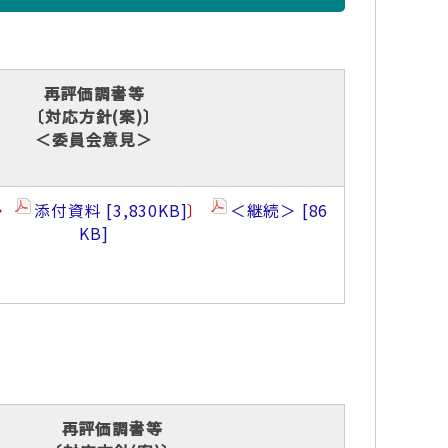
再評価調書等
〔対応方針(案)〕
＜委員会意見＞
・
添付資料
3,830KB
〕
＜継続＞
86
KB
再評価調書等