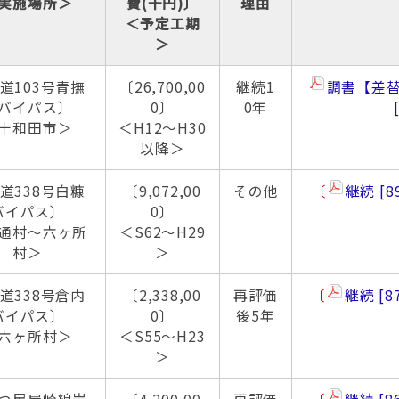
実施場所＞
費(千円)〕
理由
＜予定工期
＞
道103号青撫
〔26,700,00
継続1
調書【差
バイパス〕
0〕
0年
十和田市＞
＜H12～H30
以降＞
道338号白糠
〔9,072,00
その他
〔
継続
8
バイパス〕
0〕
通村～六ヶ所
＜S62～H29
村＞
＞
道338号倉内
〔2,338,00
再評価
〔
継続
8
バイパス〕
0〕
後5年
六ヶ所村＞
＜S55～H23
＞