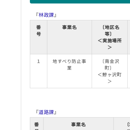
『
林政課
』
番
事業名
〔地区名
号
等〕
＜実施場所
＞
１
地すべり防止事
〔南金沢
業
町〕
＜鰺ヶ沢町
＞
『
道路課
』
番
事業名
〔