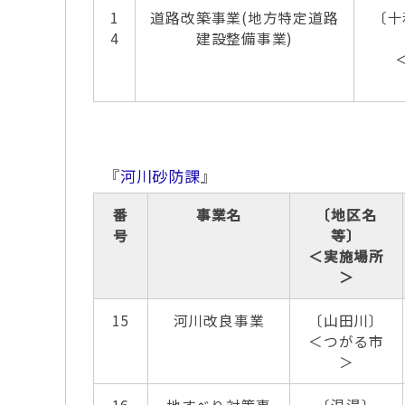
1
道路改築事業(地方特定道路
〔十
4
建設整備事業)
『
河川砂防課
』
番
事業名
〔地区名
号
等〕
＜実施場所
＞
15
河川改良事業
〔山田川〕
＜つがる市
＞