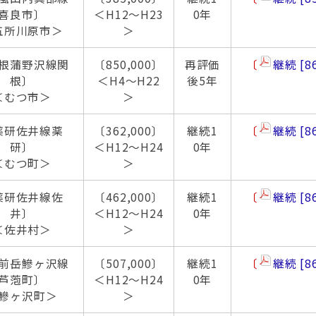
喜良市〕
＜H12～H23
0年
五所川原市＞
＞
根蒲野沢線関
〔850,000〕
再評価
〔
継続
8
根〕
＜H4～H22
後5年
＜むつ市＞
＞
薬研佐井線薬
〔362,000〕
継続1
〔
継続
8
研〕
＜H12～H24
0年
＜むつ町＞
＞
薬研佐井線佐
〔462,000〕
継続1
〔
継続
8
井〕
＜H12～H24
0年
＜佐井村＞
＞
前岳鰺ヶ沢線
〔507,000〕
継続1
〔
継続
8
芦萢町〕
＜H12～H24
0年
鰺ヶ沢町＞
＞