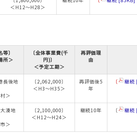
〔1,800,000〕
継続10年
〔
継続
85KB
＜H12～H28＞
名等〕
〔全体事業費(千
再評価理
場所＞
円)〕
由
＜予定工期＞
港長後地
〔2,062,000〕
再評価後5
〔
継続
〕
＜H3～H35＞
年
井村＞
港大湊地
〔2,100,000〕
継続10年
〔
継続
〕
＜H12～H24＞
つ市＞