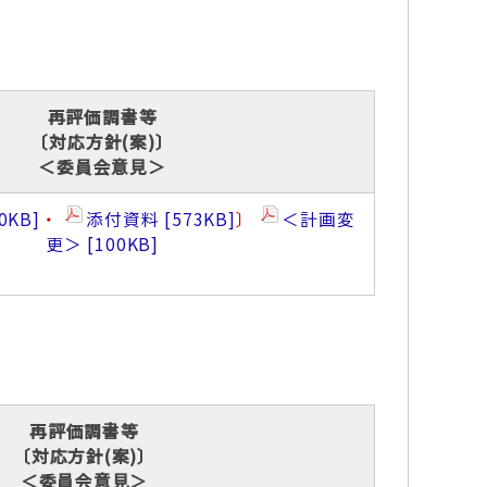
再評価調書等
〔対応方針(案)〕
＜委員会意見＞
0KB
・
添付資料
573KB
〕
＜計画変
更＞
100KB
再評価調書等
〔対応方針(案)〕
＜委員会意見＞