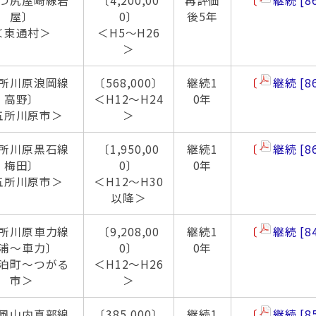
つ尻屋崎線岩
〔4,200,00
再評価
〔
継続
8
屋〕
0〕
後5年
＜東通村＞
＜H5～H26
＞
所川原浪岡線
〔568,000〕
継続1
〔
継続
8
高野〕
＜H12～H24
0年
五所川原市＞
＞
所川原黒石線
〔1,950,00
継続1
〔
継続
8
梅田〕
0〕
0年
五所川原市＞
＜H12～H30
以降＞
所川原車力線
〔9,208,00
継続1
〔
継続
8
浦～車力〕
0〕
0年
泊町～つがる
＜H12～H26
市＞
＞
風山内真部線
〔385,000〕
継続1
〔
継続
8