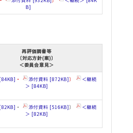
・
添付資料
932KB
〕
＜継続＞
84K
B
再評価調書等
〔対応方針(案)〕
＜委員会意見＞
84KB
・
添付資料
872KB
〕
＜継続
＞
84KB
82KB
・
添付資料
516KB
〕
＜継続
＞
82KB