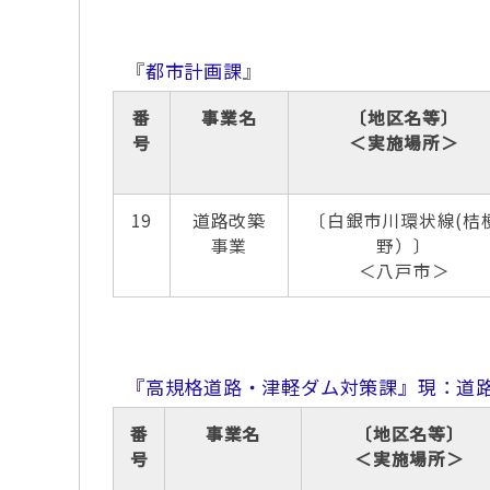
『
都市計画課
』
番
事業名
〔地区名等〕
号
＜実施場所＞
19
道路改築
〔白銀市川環状線(桔
事業
野）〕
＜八戸市＞
『高規格道路・津軽ダム対策課』現：道
番
事業名
〔地区名等〕
号
＜実施場所＞