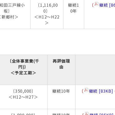
和田三戸線小
〔1,116,00
継続1
〔
継続
8
坂〕
0〕
0年
＜新郷村＞
＜H12～H22
＞
〔全体事業費(千
再評価理
円)〕
由
＜予定工期＞
〔350,000〕
継続10年
〔
継続
83KB
＜H12～H27＞