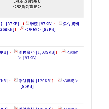
〔対応方針(案)〕
＜委員会意見＞
替】
87KB
〔
継続
87KB
・
添付資料
368KB
〕
＜継続＞
87KB
9KB
・
添付資料
1,039KB
〕
＜継続
＞
87KB
7KB
・
添付資料
120KB
〕
＜継続＞
85KB