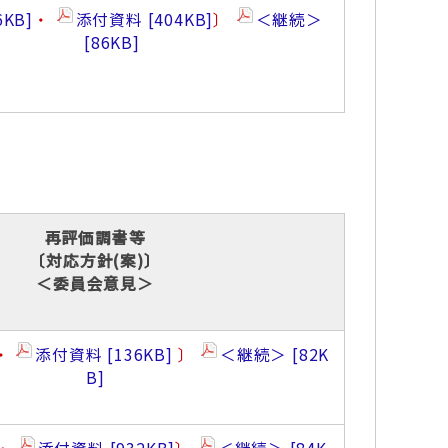
6KB
・
添付資料
404KB
〕
＜継続＞
86KB
再評価調書等
〔対応方針(案)〕
＜委員会意見＞
・
添付資料
136KB
〕
＜継続＞
82K
B