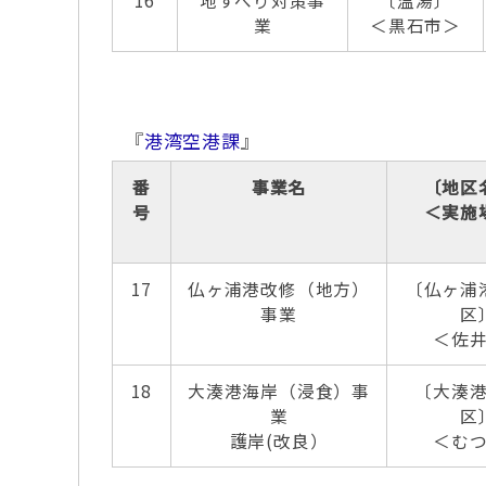
16
地すべり対策事
〔温湯〕
業
＜黒石市＞
『
港湾空港課
』
番
事業名
〔地区
号
＜実施
17
仏ヶ浦港改修（地方）
〔仏ヶ浦
事業
区
＜佐
18
大湊港海岸（浸食）事
〔大湊
業
区
護岸(改良）
＜む