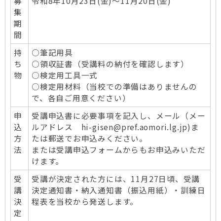
募
令和8年10月23日(金)～11月20日(金)
集
期
間
持
○筆記用具
ち
○領収証書（受講料の納付を確認します）
物
○検定用工具一式
○検定用材料（当校での準備はありませんの
で、各自ご用意ください）
申
受講申込書に必要事項を記入し、メール（メー
込
ルアドレス hi-gisen@pref.aomori.lg.jp)ま
方
たは郵送でお申込みください。
法
または受講申込フォームからもお申込みいただ
けます。
受
受講が決定された方には、11月27日頃、受講
講
決定通知書・納入通知書（振込用紙）・訓練日
決
程表を当校から発送します。
定