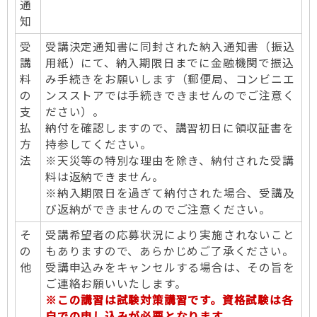
通
知
受
受講決定通知書に同封された納入通知書（振込
講
用紙）にて、納入期限日までに金融機関で振込
料
み手続きをお願いします（郵便局、コンビニエ
の
ンスストアでは手続きできませんのでご注意く
支
ださい）。
払
納付を確認しますので、講習初日に領収証書を
方
持参してください。
法
※天災等の特別な理由を除き、納付された受講
料は返納できません。
※納入期限日を過ぎて納付された場合、受講及
び返納ができませんのでご注意ください。
そ
受講希望者の応募状況により実施されないこと
の
もありますので、あらかじめご了承ください。
他
受講申込みをキャンセルする場合は、その旨を
ご連絡お願いいたします。
※この講習は試験対策講習です。資格試験は各
自での申し込みが必要となります。