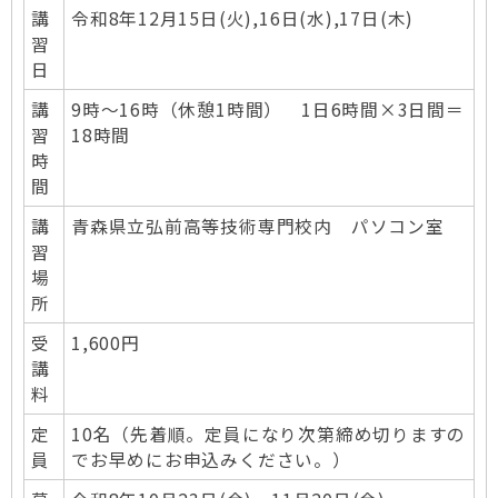
講
令和8年12月15日(火),16日(水),17日(木)
習
日
講
9時～16時（休憩1時間） 1日6時間×3日間＝
習
18時間
時
間
講
青森県立弘前高等技術専門校内 パソコン室
習
場
所
受
1,600円
講
料
定
10名（先着順。定員になり次第締め切りますの
員
でお早めにお申込みください。）