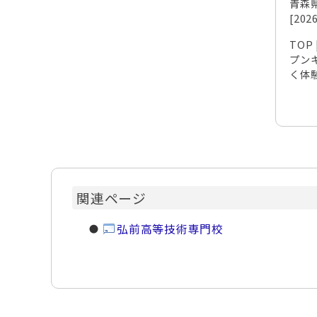
青森
[20
TOP
プンキ
く体
関連ページ
弘前高等技術専門校