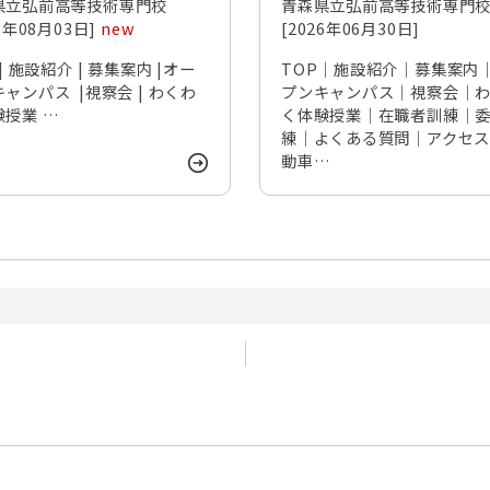
県立弘前高等技術専門校
青森県立弘前高等技術専門
26年08月03日]
new
[2026年06月30日]
 | 施設紹介 | 募集案内 |オー
TOP｜施設紹介｜募集案内
ャンパス |視察会 | わくわ
プンキャンパス｜視察会｜
験授業 …
く体験授業｜在職者訓練｜
練｜よくある質問｜アクセ
動車…