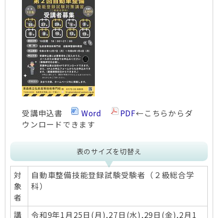
受講申込書
Word
PDF
←こちらからダ
ウンロードできます
表のサイズを切替え
対
自動車整備技能登録試験受験者（２級総合学
象
科）
者
講
令和9年1月25日(月),27日(水),29日(金),2月1