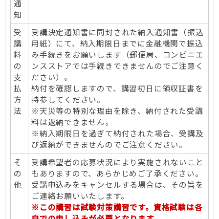
通
知
受
受講決定通知書に同封された納入通知書（振込
講
用紙）にて、納入期限日までに金融機関で振込
料
み手続きをお願いします（郵便局、コンビニエ
の
ンスストアでは手続きできませんのでご注意く
支
ださい）。
払
納付を確認しますので、講習初日に領収証書を
方
持参してください。
法
※天災等の特別な理由を除き、納付された受講
料は返納できません。
※納入期限日を過ぎて納付された場合、受講及
び返納ができませんのでご注意ください。
そ
受講希望者の応募状況により実施されないこと
の
もありますので、あらかじめご了承ください。
他
受講申込みをキャンセルする場合は、その旨を
ご連絡お願いいたします。
※この講習は試験対策講習です。資格試験は各
自での申し込みが必要となります。