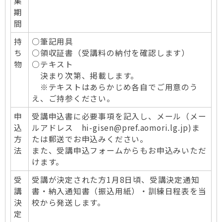
集
期
間
持
○筆記用具
ち
○領収証書（受講料の納付を確認します）
物
○テキスト
決まり次第、掲載します。
※テキストはあらかじめ各自でご用意のう
え、ご持参ください。
申
受講申込書に必要事項を記入し、メール（メー
込
ルアドレス hi-gisen@pref.aomori.lg.jp)ま
方
たは郵送でお申込みください。
法
また、受講申込フォームからもお申込みいただ
けます。
受
受講が決定された方1月8日頃、受講決定通知
講
書・納入通知書（振込用紙）・訓練日程表を当
決
校から発送します。
定