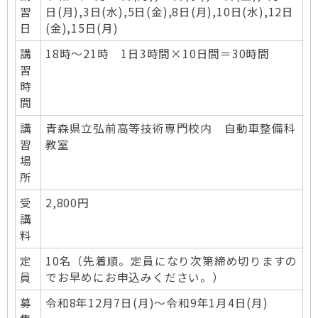
習
日(月),3日(水)​,5日(金),8日(月),10日(水)​,12日
日
(金),15日(月)
講
18時～21時 1日3時間×10日間＝30時間
習
時
間
講
青森県立弘前高等技術専門校内 自動車整備科
習
教室
場
所
受
2,800円
講
料
定
10名（先着順。定員になり次第締め切りますの
員
でお早めにお申込みください。）
募
令和8年12月7日(月)～令和9年1月4日(月)