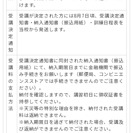
けます。
受
受講が決定された方には8月7日頃、受講決定通
講
知書・納入通知書（振込用紙）・訓練日程表を
決
当校から発送します。
定
通
知
受
受講決定通知書に同封された納入通知書（振込
講
用紙）にて、納入期限日までに金融機関で振込
料
み手続きをお願いします（郵便局、コンビニエ
の
ンスストアでは手続きできませんのでご注意く
支
ださい）。
払
納付を確認しますので、講習初日に領収証書を
方
持参してください。
法
※天災等の特別な理由を除き、納付された受講
料は返納できません。
※納入期限日を過ぎて納付された場合、受講及
び返納ができませんのでご注意ください。