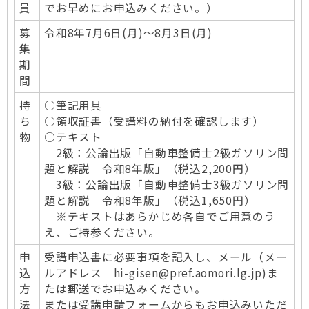
員
でお早めにお申込みください。）
募
令和8年7月6日(月)～8月3日(月)
集
期
間
持
○筆記用具
ち
○領収証書（受講料の納付を確認します）
物
○テキスト
2級：公論出版「自動車整備士2級ガソリン問
題と解説 令和8年版」（税込2,200円）
3級：公論出版「自動車整備士3級ガソリン問
題と解説 令和8年版」（税込1,650円）
※テキストはあらかじめ各自でご用意のう
え、ご持参ください。
申
受講申込書に必要事項を記入し、メール（メー
込
ルアドレス hi-gisen@pref.aomori.lg.jp)ま
方
たは郵送でお申込みください。
法
または受講申請フォームからもお申込みいただ