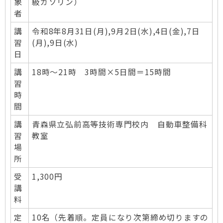
象
級ガソリン）
者
講
令和8年8月31日(月),9月2日(水),4日(金),7日
習
(月),9日(水)
日
講
18時～21時 3時間×5日間＝15時間
習
時
間
講
青森県立弘前高等技術専門校内 自動車整備科
習
教室
場
所
受
1,300円
講
料
定
10名（先着順。定員になり次第締め切りますの