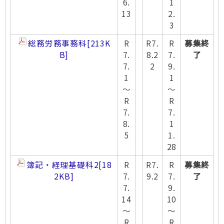
6.
1
13
2.
3
総務労務事務科
[213K
R
R7.
R
募集終
B]
7.
8.2
7.
了
7.
2
9.
1
1
～
～
R
R
7.
7.
8.
1
5
1.
28
簿記・経理基礎科2
[18
R
R7.
R
募集終
2KB]
7.
9.2
7.
了
7.
9.
14
10
～
～
R
R