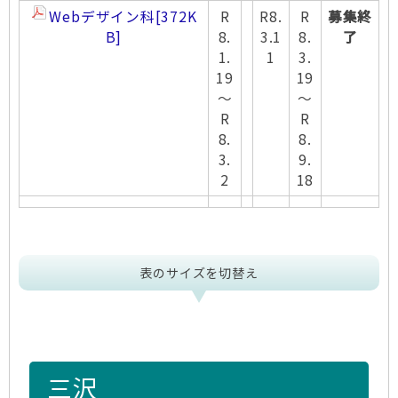
Webデザイン科
[372K
R
R8.
R
募集終
B]
8.
3.1
8.
了
1.
1
3.
19
19
～
～
R
R
8.
8.
3.
9.
2
18
表のサイズを切替え
三沢