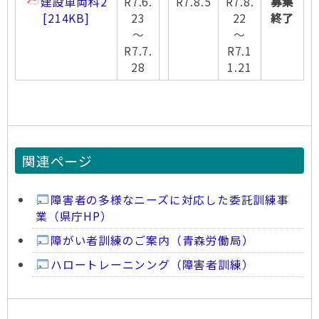
建設車両科2
R7.6.
R7.8.5
R7.8.
募集
[214KB]
23
22
終了
～
～
R7.7.
R7.1
28
1.21
関連ページ
障害者の多様なニーズに対応した委託訓練事
業（県庁HP）
障がい者訓練のご案内（青森労働局）
ハロートレーニンング（障害者訓練）