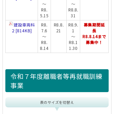
～
～
R8.
R8.8.
5.15
31
建設車両科
R8.
R8.8.
R8.9.
募集期間延
２
[814KB]
7.6
21
1
長
～
～
R8.8.14まで
R8.
R8.1
募集中！
8.14
1.30
令和７年度離職者等再就職訓練
事業
表のサイズを切替え