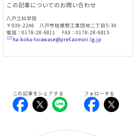
この記事についてのお問い合わせ
八戸工科学院
〒039-2246 八戸市桔梗野工業団地二丁目5-30
電話：0178-28-6811 FAX：0178-28-6815
ha-koka-toiawase@pref.aomori.lg.jp
この記事をシェアする
フォローする