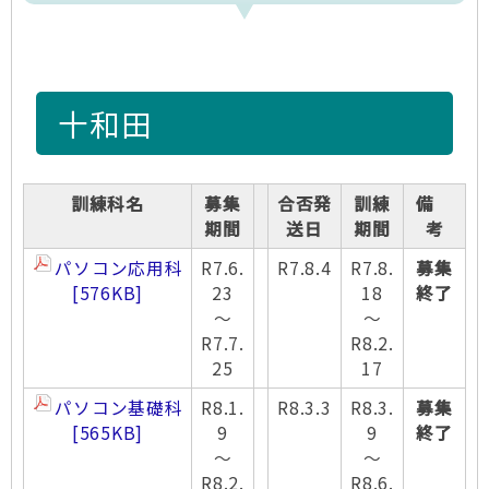
十和田
訓練科名
募集
合否発
訓練
備
期間
送日
期間
考
パソコン応用科
R7.6.
R7.8.4
R7.8.
募集
[576KB]
23
18
終了
～
～
R7.7.
R8.2.
25
17
パソコン基礎科
R8.1.
R8.3.3
R8.3.
募集
[565KB]
9
9
終了
～
～
R8.2.
R8.6.