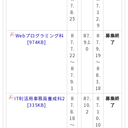
7.
7.
8.
1
25
2.
9
Webプログラミング科
R
R7.
R
募集終
[974KB]
7.
9.1
7.
了
7.
0
9.
22
19
～
～
R
R
7.
8.
9.
3.
1
18
IT利活用事務員養成科2
R
R7.
R
募集終
[335KB]
7.
10.
7.
了
8.
2
1
18
0.
～
10