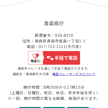
青森県庁
郵便番号：030-8570
住所：青森県青森市長島一丁目1-1
電話：017-722-1111(大代表)
通訳オペレータを通じて手話で電話ができます。
通話先：青森県庁大代表
電話リレーサービスについて
開庁時間：8時30分から17時15分
（土曜日、日曜日、祝日、休日、年末年始を除く）
※一部、開庁時間が異なる組織、施設があります。