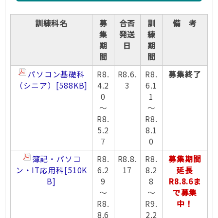
訓練科名
募
合否
訓
備 考
集
発送
練
期
日
期
間
間
パソコン基礎科
R8.
R8.6.
R8.
募集終了
（シニア）
[588KB]
4.2
3
6.1
0
1
～
～
R8.
R8.
5.2
8.1
7
0
簿記・パソコ
R8.
R8.8.
R8.
募集期間
ン・IT応用科
[510K
6.2
17
8.2
延長
B]
9
8
R8.8.6ま
～
～
で募集
R8.
R9.
中！
8.6
2.2