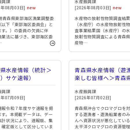
振興課
水産振興課
に伴う委員候補者の推
26年08月03日]
new
[2026年08月03日]
new
・募集を受け付けてい
す
3期青森県東部海区漁業調整委
水産物の放射性物質調査結
（以下「東部海区委員会」と
（水産庁）の水産物放射性
ます。）の委員の欠員に伴
査事業結果国（水産庁）の
漁業法に基づき、東部海区委
放射性物質調査による青森
…
産物…
森県水産情報（統計＞
青森県水産情報（遊
２）サケ速報）
楽しむ皆様へ＞青森
合でクロマグロを対
振興課
水産振興課
する遊漁者・遊漁船
26年07月09日]
[2026年07月02日]
のみなさんへ
速報令和７年度サケ速報を掲
青森県沖合でクロマグロを
ます。本掲載データは、デー
する遊漁者・遊漁船業者の
集計状況により、速報版、集
んへ資源状況が悪化してい
、確定版として区分していま
太平洋クロマグロの資源管