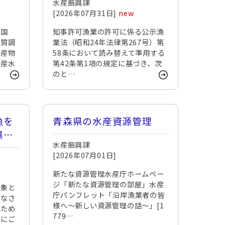
水産振興課
[2026年07月31日]
new
果国
知事許可漁業の許可に係る公示漁
物質調
業法（昭和24年法律第267号）第
水産物
58条において読み替えて準用する
県産水
第42条第1項の規定に基づき、次
のと…
漁を
青森県の水産資源管理
県沖
水産振興課
象と
[2026年07月01日]
業者
新たな資源管理水産庁ホームペー
ジ「新たな資源管理の部屋」水産
対象と
庁パンフレット「沿岸漁業者の皆
みなさ
様へ～新しい資源管理の話～」[1
るため
779…
理にご