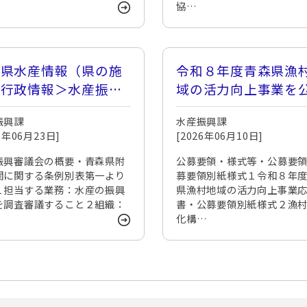
協…
森県水産情報（県の施
令和８年度青森県漁
、行政情報＞水産振興
域の活力向上事業を
議会）
します
振興課
水産振興課
26年06月23日]
[2026年06月10日]
振興審議会の概要・青森県附
公募要領・様式等・公募要
関に関する条例別表第一より
募要領別紙様式１令和８年
１担当する業務：水産の振興
県漁村地域の活力向上事業
を調査審議すること２組織：
書・公募要領別紙様式２漁
化構…