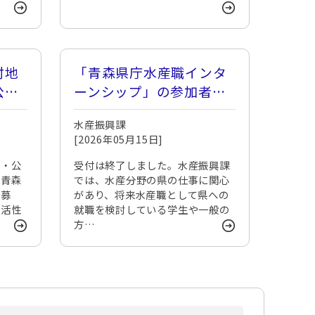
村地
「青森県庁水産職インタ
公募
ーンシップ」の参加者を
募集します！
水産振興課
[2026年05月15日]
領・公
受付は終了しました。水産振興課
度青森
では、水産分野の県の仕事に関心
応募
があり、将来水産職として県への
村活性
就職を検討している学生や一般の
方…