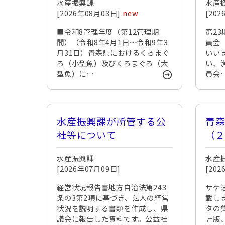
水産振興課
水産
員
[2026年08月03日]
new
[20
薦
■令和8管理年度（第12管理期
ま
第2
間）（令和8年4月1日～令和9年3
員会
月31日）青森県におけるくろまぐ
いい
ろ（小型魚）及びくろまぐろ（大
い、
型魚）に…
員会
水産振興課が所管する公
青
社等について
（
水産振興課
水産
[2026年07月09日]
[20
経営状況報告書地方自治法第243
サケ
条の3第2項に基づき、法人の経営
載し
状況を説明する書類を作成し、県
タの
議会に報告した資料です。公益社
計版