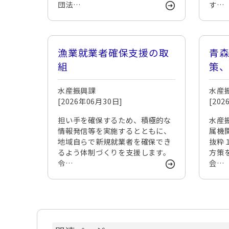
団法…
す…
漁業就業者確保支援の取
青
組
策
審
水産振興課
水産
[2026年06月30日]
[20
担い手を確保するため、積極的な
水産
情報発信等を実施するとともに、
属機
地域自らで新規就業者を確保でき
抜粋
るよう体制づくりを支援します。
方策
令…
会…