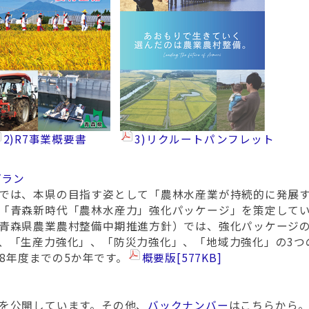
2)R7事業概要書
3)リクルートパンフレット
プラン
では、本県の目指す姿として「農林水産業が持続的に発展
「青森新時代「農林水産力」強化パッケージ」を策定して
青森県農業農村整備中期推進方針）では、強化パッケージ
、「生産力強化」、「防災力強化」、「地域力強化」の3つ
28年度までの5か年です。
概要版
[577KB]
を公開しています。その他、
バックナンバー
はこちらから