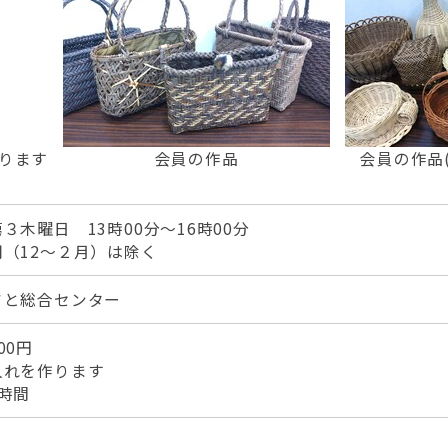
ります
会員の作品
会員の作品
３木曜日 13時00分～16時00分
（12～２月）は除く
さと総合センター
00円
入れを作ります
時間