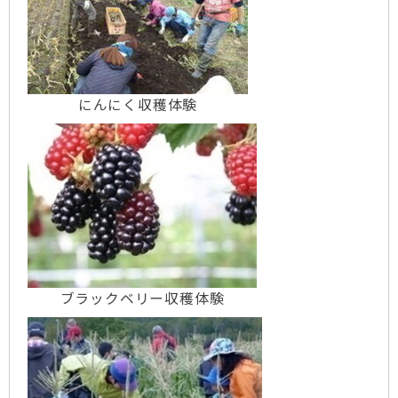
R7.6.12更新 【御参加ありがとうございまし
た】
「農家の庭のバラ鑑賞とリースづくり」
（青森市 蔓工房）
R7.5.27更新
6月22日(日）、29日(日)開催
にんにく収穫体験
「にんにく収穫体験」 参加者募集！
New
R7.5.27更新
【農家民宿＆農家レストラ
ン】種八農園（平内町）更新しました
R7.5.27更新
6月7日(土)開催 「農家の庭のバ
ラ鑑賞とリースづくり」参加者募集！
R6.11.27更新
【ご参加ありがとうございまし
た】ドライフラワーでクリスマスリースと正月
飾りづくり 青森市「蔓工房」
ブラックベリー収穫体験
R6.11.25更新
【ご参加ありがとうございまし
た】旬の野菜収穫体験 青森市「小泉農園」
R6.11.8更新
【参加者募集！】旬の野菜収穫体
験 青森市「小泉農園」