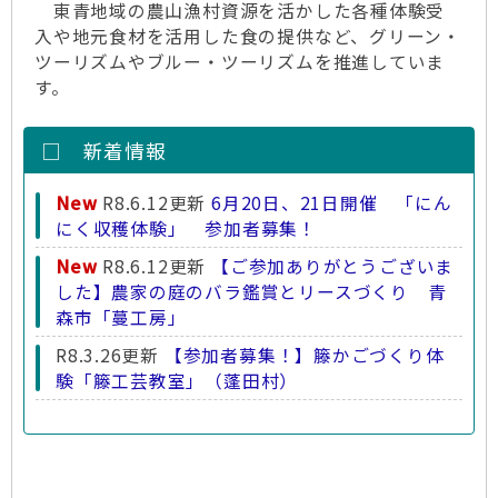
東青地域の農山漁村資源を活かした各種体験受
入や地元食材を活用した食の提供など、グリーン・
ツーリズムやブルー・ツーリズムを推進していま
す。
□ 新着情報
New
R8.6.12更新
6月20日、21日開催 「にん
にく収穫体験」 参加者募集！
New
R8.6.12更新
【ご参加ありがとうございま
した】農家の庭のバラ鑑賞とリースづくり 青
森市「蔓工房」
R8.3.26更新
【参加者募集！】籐かごづくり体
験「籐工芸教室」（蓬田村）
R7.10.2更新
【農家民宿】農家民宿 荒馬の里
（今別町）オープンしました
R7.10.2更新
【御参加ありがとうございまし