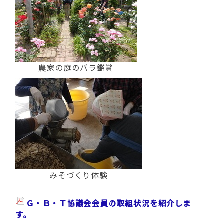
が始まりました
R6.8.19更新
ご参加ありがとうございました
蓬田村「ブルーベリー観光農園」終了しました
R6.7.23更新
蓬田村「ブルーベリー観光農園」
開園しています
農家の庭のバラ鑑賞
R6.7.2更新
7月15日開園！「観光農園三内・ブ
ラックベリー狩り」始まります
R6.7.1更新
ご参加ありがとうございました「に
んにく収穫体験」 開催しました
R6.6.14更新
ご参加ありがとうございました
「農家の庭のバラ鑑賞とリースづくり」開催し
ました
R6.5.21更新
6月16日(日）、23日(日)開催
みそづくり体験
「にんにく収穫体験」 参加者募集！
R6.5.21更新
6月8日(土)開催 「農家の庭のバ
Ｇ・Ｂ・Ｔ協議会会員の取組状況を紹介しま
ラ鑑賞とリースづくり」参加者募集！
す。