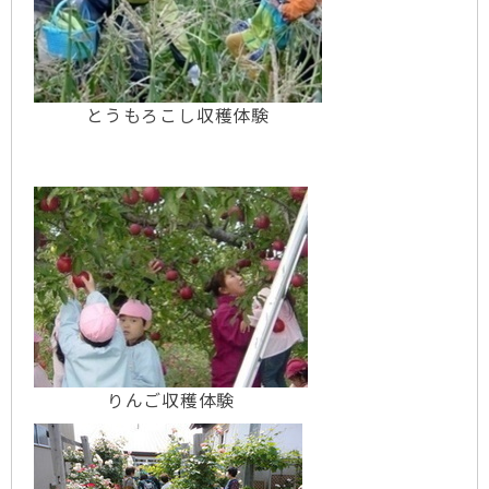
R6.11.8更新
【参加者募集！】ドライフラワー
でクリスマスリースと正月飾りづくり 青森市
「蔓工房」
R6.10.9更新
とうもろこし収穫体験
「荒馬の里ぶどう園（今別町）ぶ
どう祭りを開催しました
R6.10.３更新
【ご参加ありがとうございまし
た】にんにく植え付け体験 青森市「清水ファ
ーム」
R6.9. 11更新
【農家民宿＆農家レストラン】種
八農園（平内町）更新しました。
R6.9.9更新
【参加者募集！】にんにく植え付け
体験 青森市「清水ファーム」
R6.9.9更新
【ご参加ありがとうございました】
りんご収穫体験
「観光農園三内・ブラックベリー狩り」終了し
ました
R6.8.19更新
「青森観光りんご園」りんご狩り