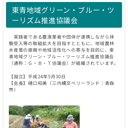
た】 「にんにく植え付け体験」 （青森市
東青地域グリーン・ブルー・ツ
清水ファーム）
ーリズム推進協議会
R7.8.28更新
【参加者募集！】 「にんにく植
え付け体験」 （青森市 清水ファーム）
R7.7.30更新
【R7年8月1日開園します】青森観
実践者である農漁業者や団体が連携しながら体
光りんご園 「りんご狩り」(青森市)
験受入等の取組拡大を目指すとともに、地域農林
水産業の振興や地域活性化への寄与を目的に、東
R7.7.30更新
【R7年7月19日開園しました】三
青地域グリーン・ブルー・ツーリズム推進協議会
内縄文ベリーランド 「ブラックベリー狩
（通称：Ｇ・Ｂ・Ｔ協議会）が組織されています。
り」、かき氷店もオープン
R7.7.14更新
【R7年7月13日開園しました】そ
【設立】平成24年5月30日
よ風ベリーハウス 「ブルーべリー狩り」(蓬田
【会長】樋口和美（三内縄文ベリーランド：青森
村)
市）
R7.7.8更新
【御参加ありがとうございました】
「にんにく収穫体験」（青森市 清水ファー
ム）
R7.6.26更新
【R7年7月19日開園します】三内
縄文ベリーランド 「ブラックベリー狩り」