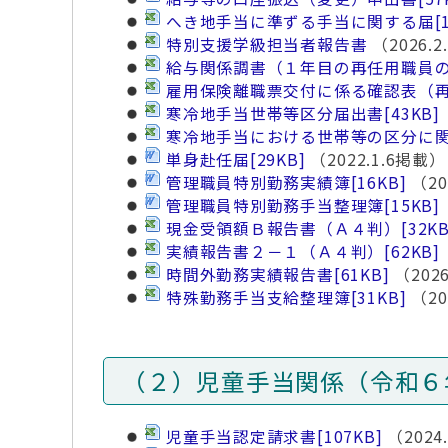
へき地手当に準ずる手当に関する届
[
特別支援学級担当者報告書
（2026.
給与関係調書（１年目の再任用職員
雇用保険離職票交付に係る確認表（
寒冷地手当世帯等区分届出書
[43KB]
寒冷地手当における世帯等の区分に
単身赴任届
[29KB]
（2022.1.6掲載）
管理職員特別勤務実績簿
[16KB]
（20
管理職員特別勤務手当整理簿
[15KB]
現金受領額Ｂ報告書（Ａ４判）
[32KB
実績報告書２－１（Ａ４判）
[62KB]
時間外勤務実績報告書
[61KB]
（2026
特殊勤務手当支給整理簿
[31KB]
（20
（２）児童手当関係（令和６
児童手当認定請求書
[107KB]
（2024