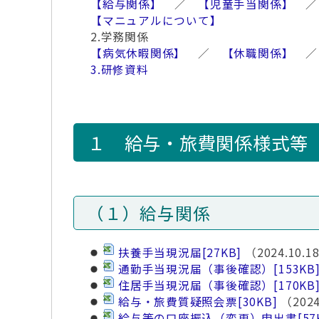
【給与関係】
／
【児童手当関係】
【マニュアルについて】
2.学務関係
【病気休暇関係】
／
【休職関係】
3.研修資料
１ 給与・旅費関係様式等
（１）給与関係
扶養手当現況届
[27KB]
（2024.10.
通勤手当現況届（事後確認）
[153KB
住居手当現況届（事後確認）
[170KB
給与・旅費質疑照会票
[30KB]
（202
給与等の口座振込（変更）申出書
[57