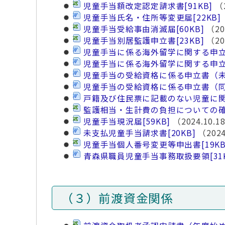
児童手当額改定認定請求書
[91KB]
（2
児童手当氏名・住所等変更届
[22KB]
児童手当受給事由消滅届
[60KB]
（20
児童手当別居監護申立書
[23KB]
（20
児童手当に係る海外留学に関する申
児童手当に係る海外留学に関する申
児童手当の受給資格に係る申立書（
児童手当の受給資格に係る申立書（
戸籍及び住民票に記載のない児童に
監護相当・生計費の負担についての
児童手当現況届
[59KB]
（2024.10.
未支払児童手当請求書
[20KB]
（2024
児童手当個人番号変更等申出書
[19KB
青森県職員児童手当事務取扱要領
[31
（３）前渡資金関係