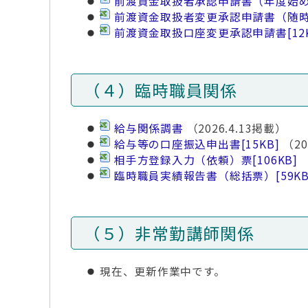
前渡資金取扱者承認申請書（年度始
前渡資金取扱者変更承認申請書（随
前渡資金取扱口座変更承認申請書
[12
（４）臨時職員関係
給与関係調書
（2026.4.13掲載）
給与等の口座振込申出書
[15KB]
（20
相手方登録入力（依頼）票
[106KB]
臨時職員実績報告書（総括票）
[59KB
（５）非常勤講師関係
現在、更新作業中です。