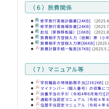
（６）旅費関係
修学旅行実施計画書
[24KB]
（2025.
修学旅行実施報告書
[24KB]
（2025.
赴任（家族移転届）[16KB]
（2021.
旅費相手方登録入力（依頼）票（小
旅費相手方登録入力票
[66KB]
(2023
旅費計算手続一覧表
[67KB]
(2025.5
（７）マニュアル等
学校職員の特殊勤務手当
[2362KB]
(2
マイナンバー（個人番号）の収集に
扶養手当の手引（令和4年6月発行)
[2
通勤手当認定マニュアル（令和４年
住居手当認定マニュアル（令和４年