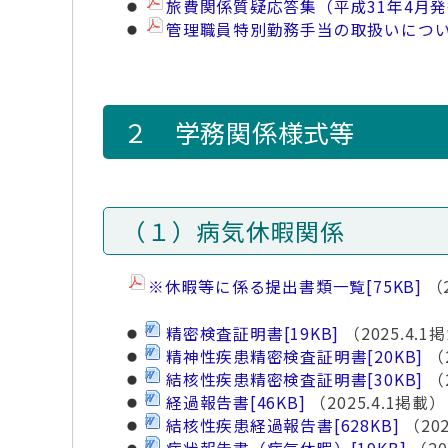
旅費関係質疑応答集（平成31年4月
管理職員特別勤務手当の取扱いにつ
２ 学務関係様式等
（１）病気休暇関係
※休暇等に係る提出書類一覧
[75KB]
（2
精密検査証明書
[19KB]
（2025.4.1
精神性疾患精密検査証明書
[20KB]
（2
結核性疾患精密検査証明書
[30KB]
（2
経過報告書
[46KB]
（2025.4.1掲載）
結核性疾患経過報告書
[628KB]
（202