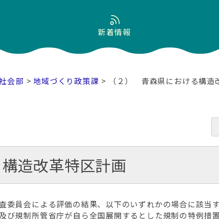
新着情報
社会部
>
地域づくり政策課
> （２） 青森県における構造
る構造改革特区計画
査委員会による評価の結果、以下のいずれかの場合に該当す
及び規制所管省庁が自ら全国展開するとした規制の特例措