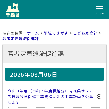
メニュー
ホーム
>
組織でさがす
>
こども家庭部
>
若者定着還流促進課
若者定着還流促進課
2026年08月06日
令和８年度（令和７年度繰越分）青森県オフィ
ス環境改革促進事業費補助金の事業計画を公募
します