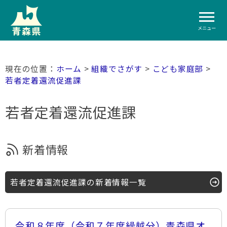
メニュー
ホーム
>
組織でさがす
>
こども家庭部
>
若者定着還流促進課
若者定着還流促進課
新着情報
若者定着還流促進課の新着情報一覧
令和８年度（令和７年度繰越分）青森県オ