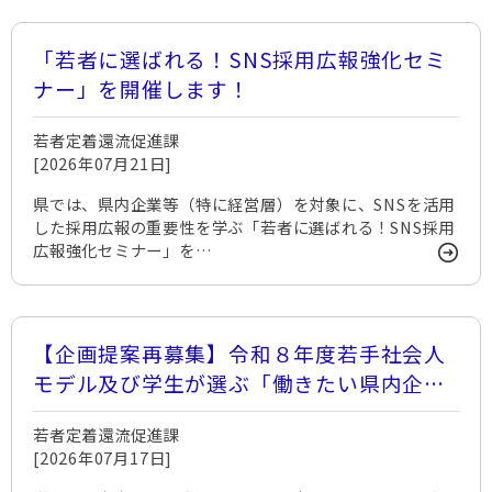
「若者に選ばれる！SNS採用広報強化セミ
ナー」を開催します！
若者定着還流促進課
[2026年07月21日]
県では、県内企業等（特に経営層）を対象に、SNSを活用
した採用広報の重要性を学ぶ「若者に選ばれる！SNS採用
広報強化セミナー」を…
【企画提案再募集】令和８年度若手社会人
モデル及び学生が選ぶ「働きたい県内企
業」の情報発信業務に係る企画提案を募集
若者定着還流促進課
します
[2026年07月17日]