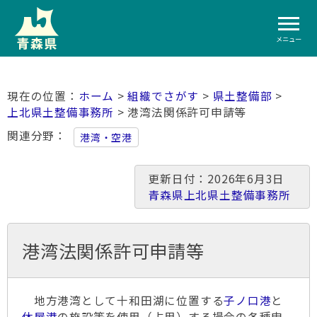
メニュー
ホーム
>
組織でさがす
>
県土整備部
>
上北県土整備事務所
> 港湾法関係許可申請等
関連分野
港湾・空港
更新日付：2026年6月3日
青森県上北県土整備事務所
港湾法関係許可申請等
地方港湾として十和田湖に位置する
子ノ口港
と
休屋港
の施設等を使用（占用）する場合の各種申