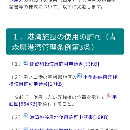
請書等の様式について、以下に掲載します。
１．港湾施設の使用の許可（青
森県港湾管理条例第3条）
（１）
係留施設使用許可申請書
[33KB]
（２）子ノ口港の宇樽部地区の
小型船舶用浮桟
橋使用許可申請書
[17KB]
※必ず、使用したい浮桟橋の位置を示した
平
面図
[664KB]
を添付すること。
（３）
港湾施設用地使用許可申請書
[16KB]