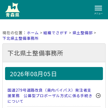
メニュー
ホーム
>
組織でさがす
>
県土整備部
>
下北県土整備事務所
下北県土整備事務所
2026年08月05日
国道279号道路改良（奥内バイパス）発注者支
援業務 公募型プロポーザル方式に係る手続き
について