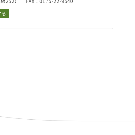
線252） FAX：0175-22-9540
する