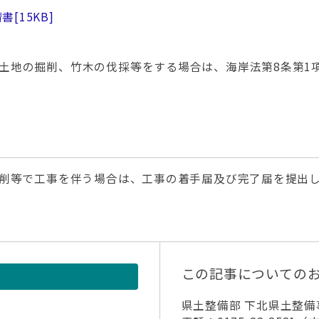
請書
[15KB]
土地の掘削、竹木の伐採等をする場合は、海岸法第8条第1項
削等で工事を伴う場合は、工事の着手届及び完了届を提出
この記事についての
県土整備部 下北県土整備