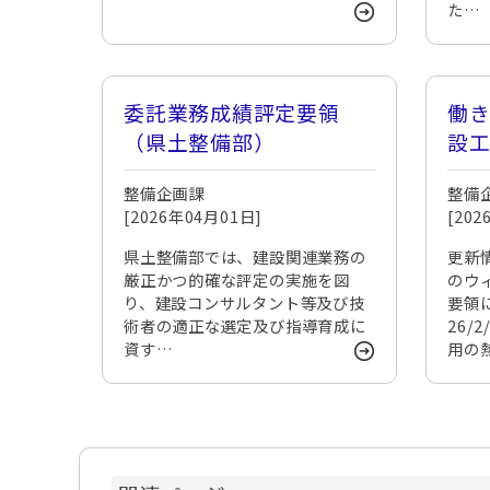
た…
委託業務成績評定要領
働
（県土整備部）
設
整備企画課
整備
[2026年04月01日]
[20
県土整備部では、建設関連業務の
更新
厳正かつ的確な評定の実施を図
のウ
り、建設コンサルタント等及び技
要領
術者の適正な選定及び指導育成に
26/
資す…
用の