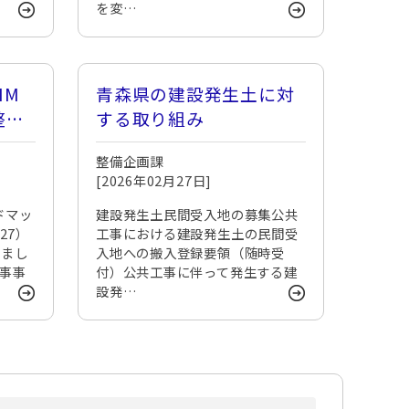
を変…
IM
青森県の建設発生土に対
整備
する取り組み
整備企画課
[2026年02月27日]
ドマッ
建設発生土民間受入地の募集公共
27）
工事における建設発生土の民間受
しまし
入地への搬入登録要領（随時受
工事事
付）公共工事に伴って発生する建
設発…