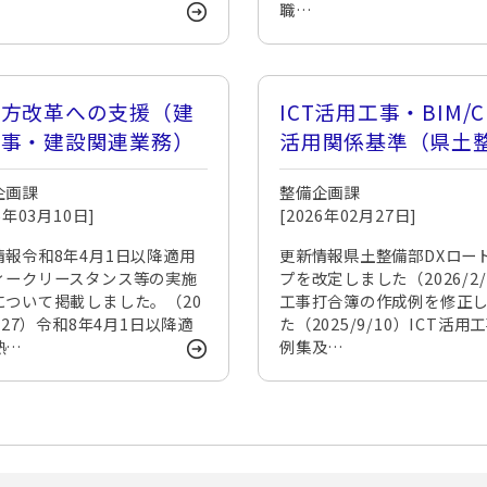
職…
き方改革への支援（建
ICT活用工事・BIM/C
工事・建設関連業務）
活用関係基準（県土
部）
企画課
整備企画課
26年03月10日]
[2026年02月27日]
情報令和8年4月1日以降適用
更新情報県土整備部DXロー
ィークリースタンス等の実施
プを改定しました（2026/2/
について掲載しました。（20
工事打合簿の作成例を修正
2/27）令和8年4月1日以降適
た（2025/9/10）ICT活用
熱…
例集及…