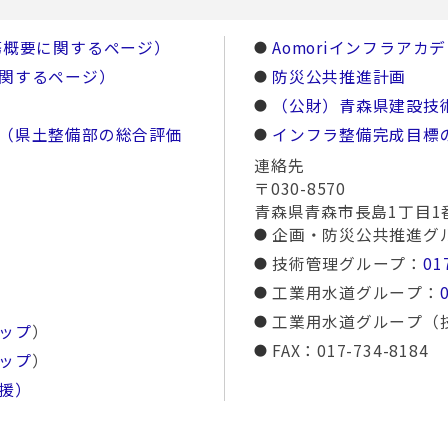
務概要に関するページ）
Aomoriインフラアカ
関するページ）
防災公共推進計画
（公財）青森県建設技
（県土整備部の総合評価
インフラ整備完成目標
連絡先
〒030-8570
青森県青森市長島1丁目1
企画・防災公共推進グ
技術管理グループ：
01
工業用水道グループ：
工業用水道グループ（
ップ
）
FAX：017-734-8184
ップ
）
援）