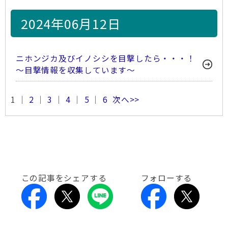
2024年06月12日
ニホンジカ及びイノシシを目撃したら・・・！
～目撃情報を収集しています～
1 ｜
2
｜
3
｜
4
｜
5
｜
6
次へ>>
この記事をシェアする
フォローする