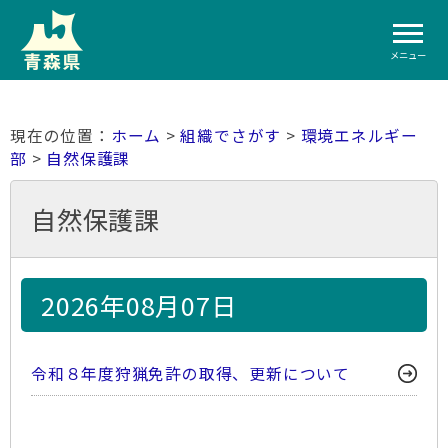
メニュー
ホーム
>
組織でさがす
>
環境エネルギー
部
>
自然保護課
自然保護課
2026年08月07日
令和８年度狩猟免許の取得、更新について