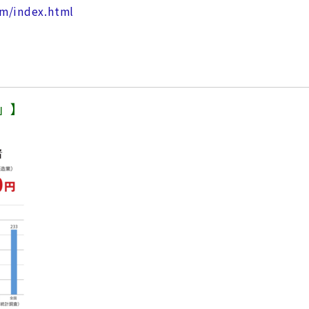
om/index.html
」】