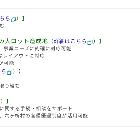
ちら
）】
む
み大ロット造成地
（
詳細はこちら
）】
め、事業ニーズに的確に対応可能
なレイアウトに対応
が可能
ちら
）
】
取り組む
）
】
に関する手続・相談をサポート
、六ヶ所村の各種優遇制度が活用可能