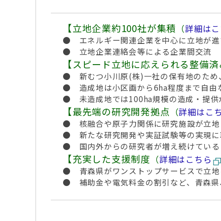
【立地企業約100社が集積
（
詳細はこ
● エネルギー関連企業を中心に立地が進
● 立地企業連絡会等による企業間交流
【スピード立地に応えられる整備済
● 新むつ小川原(株)一社の保有地のた
● 造成地は小区画から6ha程度まで自由
● 未造成地では100ha規模の造成・提供
【最先端の研究開発拠点
（
詳細はこ
● 核融合や原子力関係に研究施設が立地
● 新たな研究開発や実証試験等の実現に
● 国内外からの研究者が増え続けている
【充実した支援制度
（
詳細はこちら
● 青森県がワンストップサービスで立地
● 補助金や電気料金の割引など、青森県