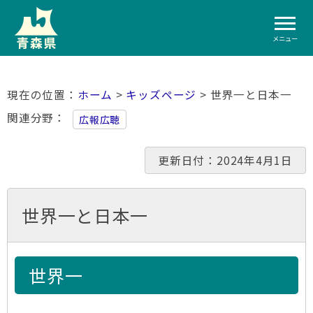
メニュー
ホーム
>
キッズページ
> 世界一と日本一
関連分野
広報広聴
更新日付：2024年4月1日
世界一と日本一
世界一