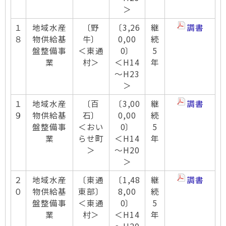
＞
１
地域水産
〔野
〔3,26
継
調書
８
物供給基
牛〕
0,00
続
盤整備事
＜東通
0〕
5
業
村＞
＜H14
年
～H23
＞
１
地域水産
〔百
〔3,00
継
調書
９
物供給基
石〕
0,00
続
盤整備事
＜おい
0〕
5
業
らせ町
＜H14
年
＞
～H20
＞
２
地域水産
〔東通
〔1,48
継
調書
０
物供給基
東部〕
8,00
続
盤整備事
＜東通
0〕
5
業
村＞
＜H14
年