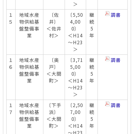
＞
１
地域水産
〔佐
〔5,50
継
調書
５
物供給基
井〕
4,00
続
盤整備事
＜佐井
0〕
5
業
村＞
＜H14
年
～H23
＞
１
地域水産
〔奥
〔3,71
継
調書
６
物供給基
戸〕
5,00
続
盤整備事
＜大間
0〕
5
業
町＞
＜H14
年
～H23
＞
１
地域水産
〔下手
〔2,50
継
調書
７
物供給基
浜〕
7,00
続
盤整備事
＜大間
0〕
5
業
町＞
＜H14
年
～H23