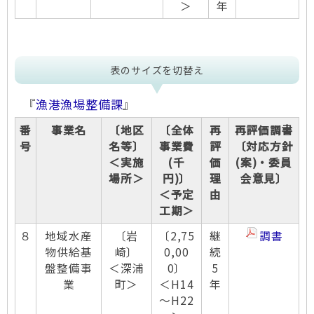
＞
年
表のサイズを切替え
『
漁港漁場整備課
』
番
事業名
〔地区
〔全体
再
再評価調書
号
名等〕
事業費
評
〔対応方針
＜実施
(千
価
(案)・委員
場所＞
円)〕
理
会意見〕
＜予定
由
工期＞
８
地域水産
〔岩
〔2,75
継
調書
物供給基
崎〕
0,00
続
盤整備事
＜深浦
0〕
5
業
町＞
＜H14
年
～H22