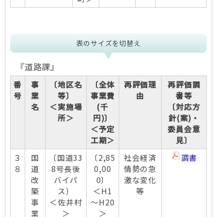
表のサイズを切替え
『道路課』
番
事
〔地区名
〔全体
再評価理
再評価調
号
業
等〕
事業費
由
書等
名
＜実施場
(千
〔対応方
所＞
円)〕
針(案)・
＜予定
委員会意
工期＞
見〕
３
国
〔国道33
〔2,85
社会経済
調書
８
道
8号長後
0,00
情勢の急
改
バイパ
0〕
激な変化
築
ス〕
＜H1
等
事
＜佐井村
～H20
業
＞
＞