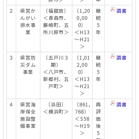
２
県営か
〔福舘放〕
〔1,20
継
調書
んがい
＜青森市、
0,00
続
排水事
藤崎町、五
0〕
5
業
所川原市＞
＜H13
年
～H21
＞
３
県営防
〔五戸川３
〔1,01
継
調書
災ダム
期〕
2,00
続
事業
＜八戸市、
0〕
5
新郷村、五
＜H13
年
戸町＞
～H21
＞
４
県営海
〔浜田〕
〔861,
再
調書
岸保全
＜横浜町＞
768〕
評
施設整
＜S58
価
備事業
～H19
後
＞
5