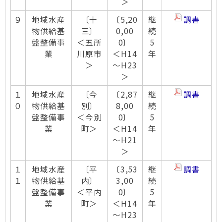
＞
９
地域水産
〔十
〔5,20
継
調書
物供給基
三〕
0,00
続
盤整備事
＜五所
0〕
5
業
川原市
＜H14
年
＞
～H23
＞
１
地域水産
〔今
〔2,87
継
調書
０
物供給基
別〕
8,00
続
盤整備事
＜今別
0〕
5
業
町＞
＜H14
年
～H21
＞
１
地域水産
〔平
〔3,53
継
調書
１
物供給基
内〕
3,00
続
盤整備事
＜平内
0〕
5
業
町＞
＜H14
年
～H23