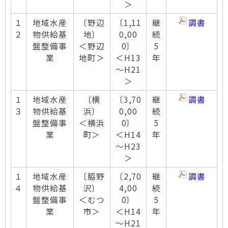
＞
１
地域水産
〔野辺
〔1,11
継
調書
２
物供給基
地〕
0,00
続
盤整備事
＜野辺
0〕
5
業
地町＞
＜H13
年
～H21
＞
１
地域水産
〔横
〔3,70
継
調書
３
物供給基
浜〕
0,00
続
盤整備事
＜横浜
0〕
5
業
町＞
＜H14
年
～H23
＞
１
地域水産
〔脇野
〔2,70
継
調書
４
物供給基
沢〕
4,00
続
盤整備事
＜むつ
0〕
5
業
市＞
＜H14
年
～H21