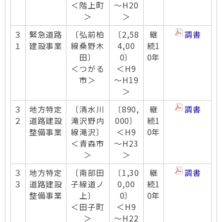
＜階上町
～H20
＞
＞
３
緊急道路
〔弘前柏
〔2,58
継
調書
１
建設事業
線桑野木
4,00
続1
田〕
0〕
0年
＜つがる
＜H9
市＞
～H19
＞
３
地方特定
〔清水川
〔890,
継
調書
２
道路建設
滝沢野内
000〕
続1
整備事業
線滝沢〕
＜H9
0年
＜青森市
～H23
＞
＞
３
地方特定
〔南部田
〔1,30
継
調書
３
道路建設
子線道ノ
0,00
続1
整備事業
上〕
0〕
0年
＜田子町
＜H9
＞
～H22