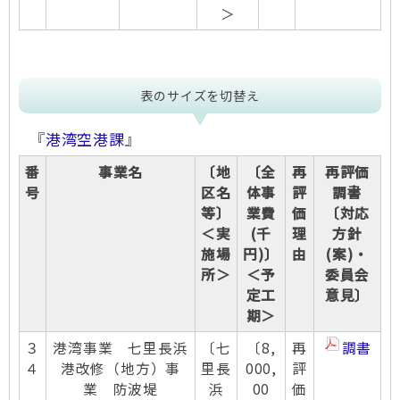
＞
表のサイズを切替え
『
港湾空港課
』
番
事業名
〔地
〔全
再
再評価
号
区名
体事
評
調書
等〕
業費
価
〔対応
＜実
(千
理
方針
施場
円)〕
由
(案)・
所＞
＜予
委員会
定工
意見〕
期＞
３
港湾事業 七里長浜
〔七
〔8,
再
調書
４
港改修（地方）事
里長
000,
評
業 防波堤
浜
00
価