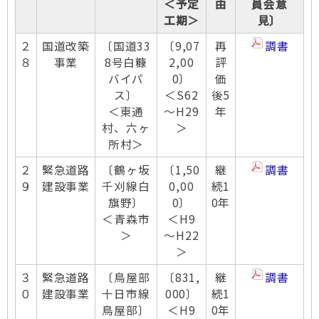
＜予定
由
員会意
工期＞
見〕
２
国道改築
〔国道33
〔9,07
再
調書
８
事業
8号白糠
2,00
評
バイパ
0〕
価
ス〕
＜S62
後5
＜東通
～H29
年
村、六ヶ
＞
所村＞
２
緊急道路
〔鶴ヶ坂
〔1,50
継
調書
９
建設事業
千刈線白
0,00
続1
旗野〕
0〕
0年
＜青森市
＜H9
＞
～H22
＞
３
緊急道路
〔鳥屋部
〔831,
継
調書
０
建設事業
十日市線
000〕
続1
鳥屋部〕
＜H9
0年