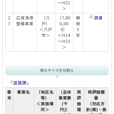
～H21
＞
２
広域漁港
〔八
〔7,80
継
調書
７
整備事業
戸〕
0,00
続
＜八戸
0〕
5
市＞
＜H14
年
～H23
＞
表のサイズを切替え
『
道路課
』
番
事業名
〔地区名
〔全体
再
再評価調
号
等〕
事業費
評
書
＜実施場
(千
価
〔対応方
所＞
円)〕
理
針(案)・委