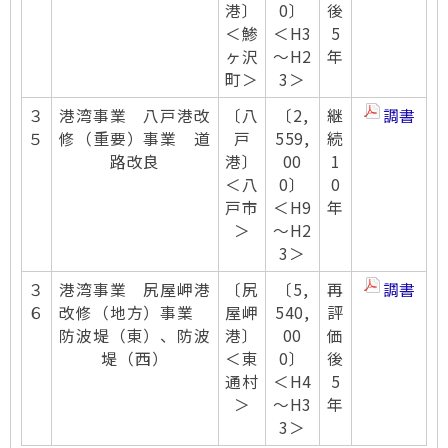
港〕
0〕
後
＜鯵
＜H3
5
ヶ沢
～H2
年
町＞
3＞
３
港湾事業 八戸港改
〔八
〔2,
継
調書
５
修（重要）事業 道
戸
559,
続
路改良
港〕
00
1
＜八
0〕
0
戸市
＜H9
年
＞
～H2
3＞
３
港湾事業 尻屋岬港
〔尻
〔5,
再
調書
６
改修（地方）事業
屋岬
540,
評
防波堤（東）、防波
港〕
00
価
堤（西）
＜東
0〕
後
通村
＜H4
5
＞
～H3
年
3＞