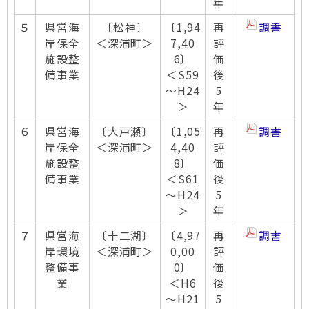
年
５
県営海
〔松神〕
〔1,94
再
調書
岸保全
＜深浦町＞
7,40
評
施設整
6〕
価
備事業
＜S59
後
～H24
5
＞
年
６
県営海
〔大戸瀬〕
〔1,05
再
調書
岸保全
＜深浦町＞
4,40
評
施設整
8〕
価
備事業
＜S61
後
～H24
5
＞
年
７
県営海
〔十二湖〕
〔4,97
再
調書
岸環境
＜深浦町＞
0,00
評
整備事
0〕
価
業
＜H6
後
～H21
5