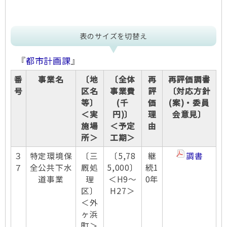
表のサイズを切替え
『
都市計画課
』
番
事業名
〔地
〔全体
再
再評価調書
号
区名
事業費
評
〔対応方針
等〕
(千
価
(案)・委員
＜実
円)〕
理
会意見〕
施場
＜予定
由
所＞
工期＞
３
特定環境保
〔三
〔5,78
継
調書
７
全公共下水
厩処
5,000〕
続1
道事業
理
＜H9～
0年
区〕
H27＞
＜外
ヶ浜
町＞