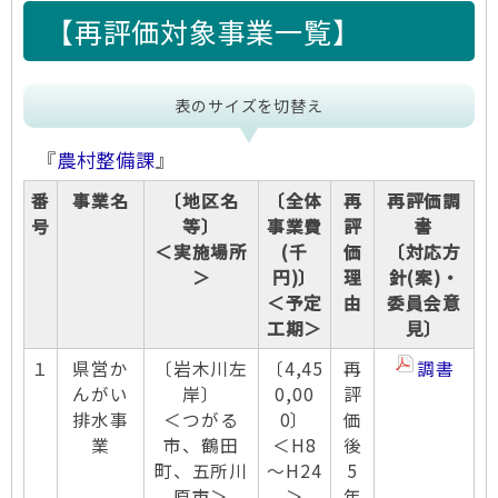
【再評価対象事業一覧】
表のサイズを切替え
『
農村整備課
』
番
事業名
〔地区名
〔全体
再
再評価調
号
等〕
事業費
評
書
＜実施場所
(千
価
〔対応方
＞
円)〕
理
針(案)・
＜予定
由
委員会意
工期＞
見〕
１
県営か
〔岩木川左
〔4,45
再
調書
んがい
岸〕
0,00
評
排水事
＜つがる
0〕
価
業
市、鶴田
＜H8
後
町、五所川
～H24
5
原市＞
＞
年