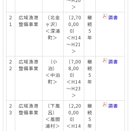
～H20
＞
２
広域漁港
〔北金
〔2,70
継
調書
１
整備事業
ヶ沢〕
0,00
続
＜深浦
0〕
5
町＞
＜H14
年
～H21
＞
２
広域漁港
〔小
〔7,00
継
調書
２
整備事業
泊〕
8,00
続
＜中泊
0〕
5
町＞
＜H14
年
～H23
＞
２
広域漁港
〔下風
〔2,20
継
調書
３
整備事業
呂〕
0,00
続
＜風間
0〕
5
浦村＞
＜H14
年