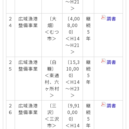
～H21
＞
２
広域漁港
〔大
〔4,00
継
調書
４
整備事業
畑〕
8,00
続
＜むつ
0〕
5
市＞
＜H14
年
～H21
＞
２
広域漁港
〔白
〔15,3
継
調書
５
整備事業
糠〕
10,00
続
＜東通
0〕
5
村、六
＜H14
年
ヶ所村
～H23
＞
＞
２
広域漁港
〔三
〔9,91
継
調書
６
整備事業
沢〕
0,00
続
＜三沢
0〕
5
市＞
＜H14
年