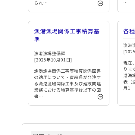
られ…
…
漁港漁場関係工事積算基
各
準
漁港
[20
漁港漁場整備課
[2025年10月01日]
現在
りま
漁港漁場関係工事等積算関係図書
港漁
の適用について・青森県が発注す
表（
る漁港漁場関係工事及び建設関連
月1
業務における積算基準は以下の図
書…