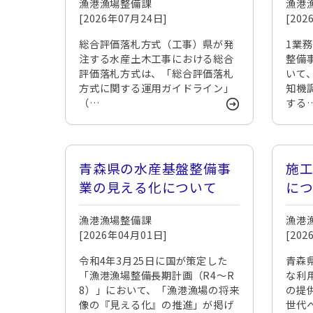
漁港漁場整備課
漁港
[2026年07月24日]
[20
総合評価落札方式（工事）県が発
1業
注する水産土木工事における総合
整備
評価落札方式は、「総合評価落札
いて
方式に関する運用ガイドライン」
知機
（…
する
青森県の水産基盤整備事
施
業の見える化について
に
漁港漁場整備課
漁港
[2026年04月01日]
[20
令和4年3月25日に国が策定した
青森
「漁港漁場整備長期計画（R4～R
な利
8）」において、「漁港漁場の将来
の提
像の『見える化』の推進」が掲げ
世代