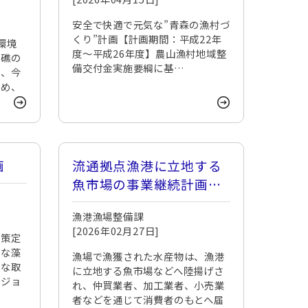
安全で快適で元気な”青森の漁村づ
くり”計画【計画期間：平成22年
環境
度～平成26年度】農山漁村地域整
用礁の
備交付金実施要綱に基…
に、今
ため、
画
流通拠点漁港に立地する
魚市場の事業継続計画
（BCP）
漁港漁場整備課
[2026年02月27日]
の策定
的な藻
漁場で漁獲された水産物は、漁港
的な取
に立地する魚市場などへ陸揚げさ
ビジョ
れ、仲買業者、加工業者、小売業
者などを通じて消費者のもとへ届