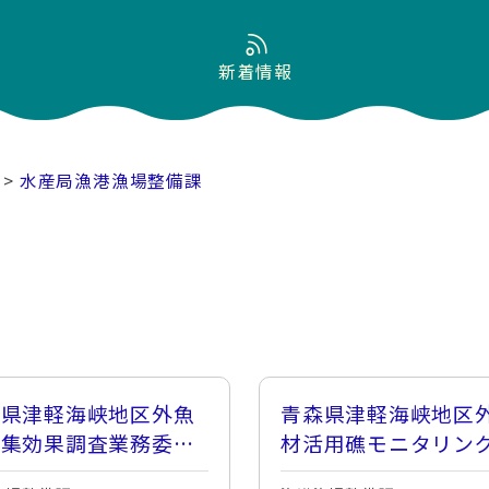
新着情報
>
水産局漁港漁場整備課
森県津軽海峡地区外魚
青森県津軽海峡地区
蝟集効果調査業務委託
材活用礁モニタリン
実施者を募集します
査業務委託の実施者