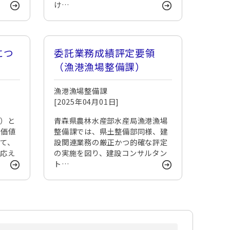
け…
につ
委託業務成績評定要領
（漁港漁場整備課）
漁港漁場整備課
[2025年04月01日]
う）と
青森県農林水産部水産局漁港漁場
の価値
整備課では、県土整備部同様、建
て、
設関連業務の厳正かつ的確な評定
に応え
の実施を図り、建設コンサルタン
ト…