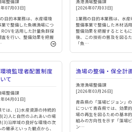
漁場整備課
漁港漁場整備課
集します
26年07月03日]
[2026年07月03日]
務の目的本業務は、水産環境
1業務の目的本業務は、水産
事業で整備した魚礁漁場につ
整備事業で整備した木材活
、ROVを活用した計量魚群探
整備効果を把握するととも
調査を行い、整備効果を把握
後、この技術の普及を図る
…
「魚…
工環境監理者配置制度
漁場の整備・保全計
ついて
漁港漁場整備課
[2026年03月26日]
漁場整備課
26年04月01日]
青森県の「藻場ビジョン」
について青森県では、効果
県では、(1)水産資源の持続的
場の再生を図るための基本
用(2)人と自然のふれあいの場
組みの方向性を示す「藻場
供(3)沿岸域の良好な環境の次
ン…
への継承といった観点から、