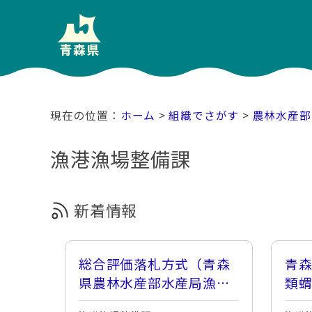
ホーム
>
組織でさがす
>
農林水産部
漁港漁場整備課
新着情報
総合評価落札方式（青森
青
県農林水産部水産局漁港
類
漁場整備課）の運用
の