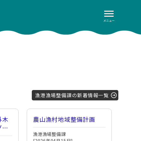
メニュー
漁港漁場整備課の新着情報一覧
外木
農山漁村地域整備計画
グ調
漁港漁場整備課
を募
[2026年04月15日]