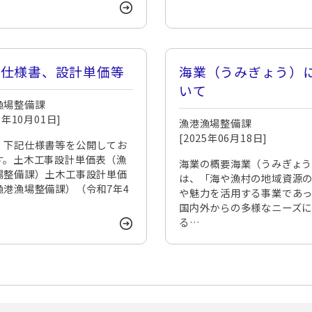
種仕様書、設計単価等
海業（うみぎょう）
いて
漁場整備課
25年10月01日]
漁港漁場整備課
[2025年06月18日]
、下記仕様書等を公開してお
す。土木工事設計単価表（漁
海業の概要海業（うみぎょ
場整備課）土木工事設計単価
は、「海や漁村の地域資源
漁港漁場整備課）（令和7年4
や魅力を活用する事業であっ
…
国内外からの多様なニーズ
る…