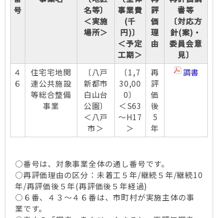
号
名等〕
事業費
評
書等
＜実施
(千
価
〔対応方
場所＞
円)〕
理
針(案)・
＜予定
由
委員会意
工期＞
見〕
４
住宅宅地関
〔八戸
〔1,7
再
調書
６
連公共施設
新都市
30,00
評
等総合整備
白山台
0〕
価
事業
公園〕
＜S63
後
＜八戸
～H17
5
市＞
＞
年
○番号は、対象事業全体の通し番号です。
○再評価理由の区分：未着工５年/継続５年/継続10
年/再評価後５年(再評価後５年経過)
○６番、４３～４６番は、市町村が実施主体の事
業です。