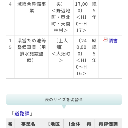
４
域総合整備事
央〕
17,00
続
業
＜野辺地
0〕
5
町・東北
＜H1
年
町・天間
0～H
林村＞
17＞
１
県営ため池等
〔上大
〔24
継
調書
５
整備事業（用
畑〕
0,00
続
排水施設整
＜大畑町
0〕
5
備）
＞
＜H1
年
0～H
16＞
表のサイズを切替え
『
道路課
』
番
事業名
〔地区
〔全体
再
再評価調