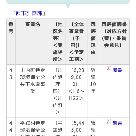
『
都市計画課
』
番
事業名
〔地
〔全体
再
再評価調書
号
区名
事業費
評
〔対応方針
等〕
(千
価
(案)・委員
＜実
円)〕
理
会意見〕
施場
＜予定
由
所＞
工期＞
４
川内町特定
〔川
〔6,28
継
調書
３
環境保全公
内処
9,00
続
共下水道事
理
0〕
10
業
区〕
＜H6～
年
＜川
H22＞
内町
＞
４
平舘村特定
〔平
〔5,44
継
調書
４
環境保全公
舘処
5,00
続