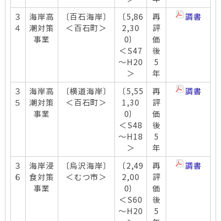
３
海岸高
〔百石海岸〕
〔5,86
再
調書
４
潮対策
＜百石町＞
2,30
評
事業
0〕
価
＜S47
後
～H20
5
＞
年
３
海岸高
〔横道海岸〕
〔5,55
再
調書
５
潮対策
＜百石町＞
1,30
評
事業
0〕
価
＜S48
後
～H18
5
＞
年
３
海岸浸
〔烏沢海岸〕
〔2,49
再
調書
６
食対策
＜むつ市＞
2,00
評
事業
0〕
価
＜S60
後
～H20
5