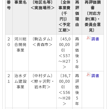
番
事業名
〔地区名等〕
〔全体
再
再評価調
号
＜実施場所＞
事業費
評
書
(千
価
〔対応方
円)〕
理
針(案)・
＜予定
由
委員会意
工期＞
見〕
２
河川総
〔駒込ダム〕
〔45,0
再
調書
０
合開発
＜青森市＞
00,00
評
事業
0〕
価
＜S57
後
～H27
5
＞
年
２
治水ダ
〔中村ダム〕
〔36,7
再
調書
１
ム建設
＜鰺ヶ沢町・
00,00
評
事業
岩木町＞
0〕
価
＜S56
後
～H28
5
＞
年