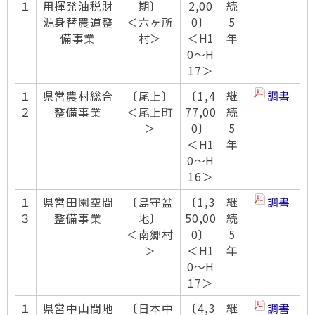
１
用揮発油税財
期〕
2,00
続
源身替農道整
＜六ヶ所
0〕
5
備事業
村＞
＜H1
年
0～H
17＞
１
県営農村総合
〔尾上〕
〔1,4
継
調書
２
整備事業
＜尾上町
77,00
続
＞
0〕
5
＜H1
年
0～H
16＞
１
県営田園空間
〔島守盆
〔1,3
継
調書
３
整備事業
地〕
50,00
続
＜南郷村
0〕
5
＞
＜H1
年
0～H
17＞
１
県営中山間地
〔日本中
〔4,3
継
調書