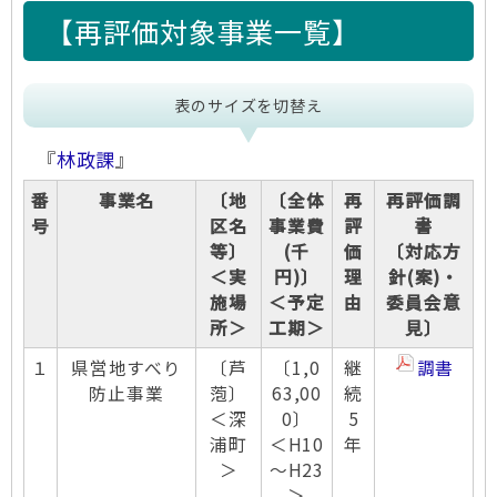
【再評価対象事業一覧】
表のサイズを切替え
『
林政課
』
番
事業名
〔地
〔全体
再
再評価調
号
区名
事業費
評
書
等〕
(千
価
〔対応方
＜実
円)〕
理
針(案)・
施場
＜予定
由
委員会意
所＞
工期＞
見〕
１
県営地すべり
〔芦
〔1,0
継
調書
防止事業
萢〕
63,00
続
＜深
0〕
5
浦町
＜H10
年
＞
～H23
＞