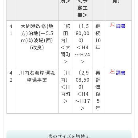
所＞
＜予
見〕
定工
期＞
４
大間港改修(地
〔根
〔1,5
継
調書
１
方)泊地(－5.5
田
80,00
続
ｍ)防波堤(西)
内〕
0〕
10
(改良)
＜大
＜H4
年
間町
～H24
＞
＞
４
川内港海岸環境
〔川
〔2,9
再
調書
２
整備事業
内〕
08,50
評
＜川
0〕
価
内町
＜H4
後
＞
～H17
5
＞
年
表のサイズを切替え