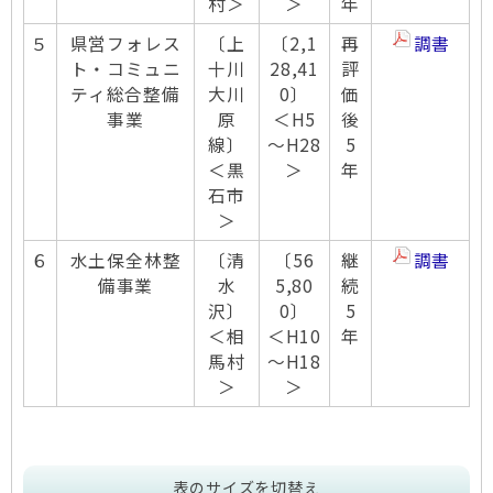
村＞
＞
年
５
県営フォレス
〔上
〔2,1
再
調書
ト・コミュニ
十川
28,41
評
ティ総合整備
大川
0〕
価
事業
原
＜H5
後
線〕
～H28
5
＜黒
＞
年
石市
＞
６
水土保全林整
〔清
〔56
継
調書
備事業
水
5,80
続
沢〕
0〕
5
＜相
＜H10
年
馬村
～H18
＞
＞
表のサイズを切替え