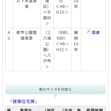
共下水道事
理
0〕
10
業
区〕
＜H6～
年
＜平
H25＞
舘村
＞
４
都市公園整
〔三
〔880,
継
調書
５
備事業
八城
000〕
続
公
＜H6～
10
園〕
H21＞
年
＜八
戸市
＞
表のサイズを切替え
『
建築住宅課
』
番
事業名
〔地区
〔全体
再
再評価調