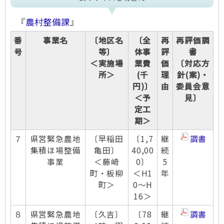
『
農村整備課
』
番
事業名
〔地区名
〔全
再
再評価調
号
等〕
体事
評
書
＜実施場
業費
価
〔対応方
所＞
(千
理
針(案)・
円)〕
由
委員会意
＜予
見〕
定工
期＞
７
県営緊急農地
〔早稲田
〔1,7
継
調書
集積ほ場整備
亀田〕
40,00
続
事業
＜藤崎
0〕
5
町・板柳
＜H1
年
町＞
0～H
16＞
８
県営緊急農地
〔久吉〕
〔78
継
調書