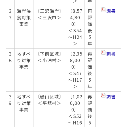
＞
年
３
海岸浸
〔三沢海岸〕
〔8,57
再
調書
７
食対策
＜三沢市＞
4,80
評
事業
0〕
価
＜S54
後
～H24
5
＞
年
３
地すべ
〔下前区域〕
〔2,35
再
調書
８
り対策
＜小泊村＞
8,00
評
事業
0〕
価
＜S47
後
～H17
5
＞
年
３
地すべ
〔磯山区域〕
〔1,02
再
調書
９
り対策
＜平舘村＞
0,00
評
事業
0〕
価
＜S53
後
～H16
5