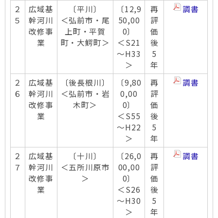
２
広域基
〔平川〕
〔12,9
再
調書
５
幹河川
＜弘前市・尾
50,00
評
改修事
上町・平賀
0〕
価
業
町・大鰐町＞
＜S21
後
～H33
5
＞
年
２
広域基
〔後長根川〕
〔9,80
再
調書
６
幹河川
＜弘前市・岩
0,00
評
改修事
木町＞
0〕
価
業
＜S55
後
～H22
5
＞
年
２
広域基
〔十川〕
〔26,0
再
調書
７
幹河川
＜五所川原市
00,00
評
改修事
＞
0〕
価
業
＜S26
後
～H30
5
＞
年