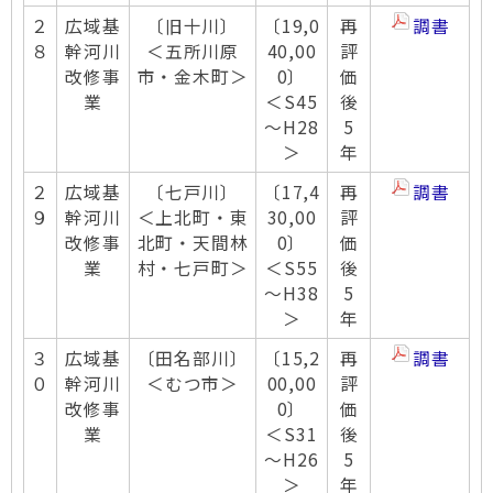
２
広域基
〔旧十川〕
〔19,0
再
調書
８
幹河川
＜五所川原
40,00
評
改修事
市・金木町＞
0〕
価
業
＜S45
後
～H28
5
＞
年
２
広域基
〔七戸川〕
〔17,4
再
調書
９
幹河川
＜上北町・東
30,00
評
改修事
北町・天間林
0〕
価
業
村・七戸町＞
＜S55
後
～H38
5
＞
年
３
広域基
〔田名部川〕
〔15,2
再
調書
０
幹河川
＜むつ市＞
00,00
評
改修事
0〕
価
業
＜S31
後
～H26
5
＞
年