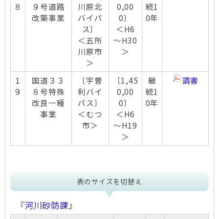
８
９号道路
川原北
0,00
続1
改築事業
バイパ
0〕
0年
ス〕
＜H6
＜五所
～H30
川原市
＞
＞
１
国道３３
〔宇曽
〔1,45
継
調書
９
８号特殊
利バイ
0,00
続1
改良一種
パス〕
0〕
0年
事業
＜むつ
＜H6
市＞
～H19
＞
表のサイズを切替え
『
河川砂防課
』