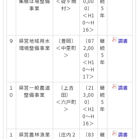
集積ほ場整備
＜碇ヶ関
0,00
続
事業
村＞
0〕
5
＜H1
年
0～H
16＞
９
県営地域用水
〔豊岡〕
〔87
継
調書
環境整備事業
＜中里町
2,00
続
＞
0〕
5
＜H1
年
0～H
17＞
１
県営一般農道
〔上吉
〔21
継
調書
０
整備事業
田〕
3,00
続
＜六戸町
0〕
5
＞
＜H1
年
0～H
16＞
１
県営農林漁業
〔庄内２
〔83
継
調書