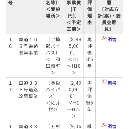
号
名等〕
事業費
評
書
＜実施
(千
価
〔対応方
場所＞
円)〕
理
針(案)・委
＜予定
由
員会意
工期＞
見〕
１
国道１０
〔宇樽
〔8,98
再
調書
６
３号道路
部バイ
5,00
評
改築事業
パス〕
0〕
価
＜十和
＜H1
後5
田湖町
～H18
年
＞
＞
１
国道３３
〔長後
〔2,40
再
調書
７
８号道路
バイパ
0,00
評
改築事業
ス〕
0〕
価
＜佐井
＜H1
後5
村＞
～H22
年
＞
１
国道３３
〔五所
〔9,36
継
調書