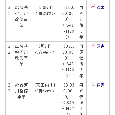
３
広域基
〔新城川〕
〔10,0
再
調書
１
幹河川
＜青森市＞
00,00
評
改修事
0〕
価
業
＜S41
後
～H20
5
＞
年
３
広域基
〔堤川〕
〔32,5
再
調書
２
幹河川
＜青森市＞
00,00
評
改修事
0〕
価
業
＜S43
後
～H20
5
＞
年
３
統合河
〔天田内川〕
〔3,93
再
調書
３
川整備
＜青森市＞
0,00
評
事業
0〕
価
＜S49
後
～H27
5
＞
年