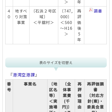
＞
年
４
地すべ
〔石浜２号区
〔747,
再
調書
０
り対策
域〕
000〕
評
事業
＜平舘村＞
＜S60
価
～H16
後
＞
5
年
表のサイズを切替え
『
港湾空港課
』
番
事業名
〔地
〔全
再
再評価調
号
区名
体事
評
書
等〕
業費
価
〔対応方
＜実
(千
理
針(案)・
施場
円)〕
由
委員会意