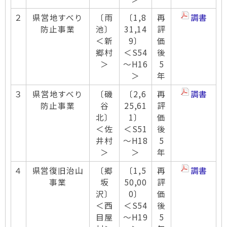
２
県営地すべり
〔雨
〔1,8
再
調書
防止事業
池〕
31,14
評
＜新
9〕
価
郷村
＜S54
後
＞
～H16
5
＞
年
３
県営地すべり
〔磯
〔2,6
再
調書
防止事業
谷
25,61
評
北〕
1〕
価
＜佐
＜S51
後
井村
～H18
5
＞
＞
年
４
県営復旧治山
〔郷
〔1,5
再
調書
事業
坂
50,00
評
沢〕
0〕
価
＜西
＜S54
後
目屋
～H19
5