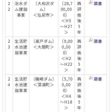
２
治水ダ
〔大和沢ダ
〔28,7
再
調書
２
ム建設
ム〕
00,00
評
事業
＜弘前市＞
0〕
価
＜H5
後
～H27
5
＞
年
２
生活貯
〔奥戸ダム〕
〔9,00
再
調書
３
水池建
＜大間町＞
0,00
評
設事業
0〕
価
＜H2
後
～H22
5
＞
年
２
生活貯
〔磯崎ダム〕
〔5,70
再
調書
４
水池建
＜深浦町＞
0,00
評
設事業
0〕
価
＜H4
後
～H18
5
＞
年