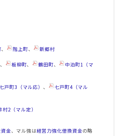
町
、
階上町
、
新郷村
町
、
板柳町
、
鶴田町
、
中泊町1（マ
七戸町3（マル応）
、
七戸町4（マル
井村2（マル定）
援資金
、マル強は
経営力強化借換資金
の略