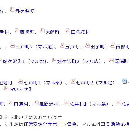
村
、
外ヶ浜町
屋村
、
藤崎町
、
大鰐町
、
田舎館村
架）
、
三戸町2（マル定)
、
五戸町
、
田子町
、
南部
鯵ケ沢町1（マル架)
、
鯵ケ沢町2（マル応）
、
深浦
辺地町
、
七戸町1（マル架）
、
七戸町2（マル定）
、
、
おいらせ町
町
、
東通村
、
風間浦村
、
佐井村1（マル架）
、
佐
町を下北地区に入れています。
、マル定は
経営安定化サポート資金
、マル応は
事業活動応