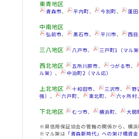
東青地区
青森市
、
平内町
、
今別町
、
蓬田
中南地区
弘前市
、
黒石市
、
平川市
、
西目
三八地区
八戸市
、
三戸町1（マル
西北地区
五所川原市
、
つがる市
、
ル架）
、
中泊町2（マル応）
上北地区
十和田市
、
三沢市
、
野
強）
、
六戸町
、
東北町
、
六ヶ所村
下北地区
むつ市
、
横浜町
、
大間
※県信用保証協会の管轄の関係から、横浜
※マル架は
「青森新時代」への架け橋資金