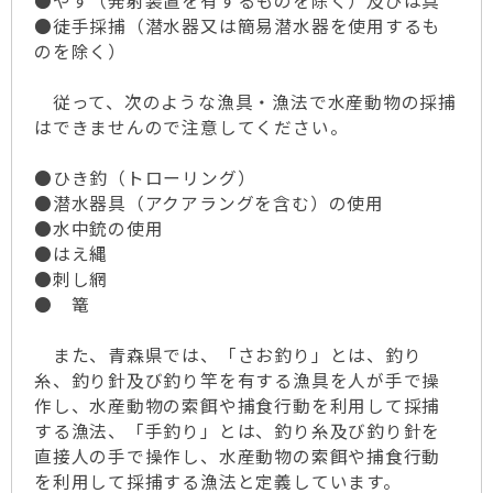
●やす（発射装置を有するものを除く）及びは具
●徒手採捕（潜水器又は簡易潜水器を使用するも
のを除く）
従って、次のような漁具・漁法で水産動物の採捕
はできませんので注意してください。
●ひき釣（トローリング）
●潜水器具（アクアラングを含む）の使用
●水中銃の使用
●はえ縄
●刺し網
● 篭
また、青森県では、「さお釣り」とは、釣り
糸、釣り針及び釣り竿を有する漁具を人が手で操
作し、水産動物の索餌や捕食行動を利用して採捕
する漁法、「手釣り」とは、釣り糸及び釣り針を
直接人の手で操作し、水産動物の索餌や捕食行動
を利用して採捕する漁法と定義しています。