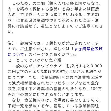
このため、カニ網（餌を入れる袋と網からなり、
カニを絡めて採捕する漁具）を釣り竿または直接
人の手で操作しカニを採捕するいわゆる「アミ釣
り」は青森県漁業調整規則で認められた漁法・漁
具には該当せず、違法となりますのでご注意くださ
い。
注）一部海域ではまき餌釣りが禁止されています
ので、ご注意ください。詳しくは「
まき餌禁止区域
について
」のページをご覧ください。
２ とってはいけない魚介類
一般の方が、アワビやナマコを採捕すると3,000
万円以下の罰金や3年以下の懲役に処される場合が
あります。また、漁業協同組合の共同漁業権区域内
で漁業権が設定されたアワビやコンブなどの魚介
類を採捕すると漁業権の侵害の対象となり、100万
円以下の罰金に処される場合があります。
なお、漁業権内容は、漁場毎に異なりますので、
下記一覧を参照するか、管理している漁業協同組