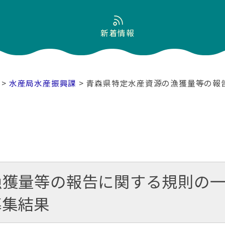
新着情報
>
水産局水産振興課
> 青森県特定水産資源の漁獲量等の報
漁獲量等の報告に関する規則の
募集結果