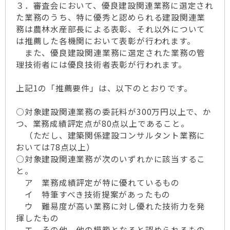
３．審査会において、優良建設関連業務に選定され
た業務のうち、特に優秀と認められる建設関連業
務は農林水産部長による表彰、それ以外について
は推薦した各機関において表彰が行われます。
また、優良建設関連業務に選定された業務の管
理技術者には優良技術者表彰が行われます。
上記1の「推薦要件」は、以下のとおりです。
○対象建設関連業務の委託料が300万円以上で、か
つ、業務成績評定点が80点以上であること。
（ただし、建築関係建設コンサルタント業務に
おいては78点以上）
○対象建設関連業務が次のいずれかに該当するこ
と。
ア 業務成績評定が特に優れているもの
イ 特筆すべき技術提案があったもの
ウ 難易度が高い業務に対し優れた技術力を発
揮したもの
エ その他、他の模範となると認められるもの