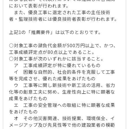
において表彰が行われます。
また、優良工事に選定された工事の主任技術
者・監理技術者には優良技術者表彰が行われます。
上記1の「推薦要件」は以下のとおりです。
○対象工事の請負代金額が500万円以上で、かつ、
工事成績評定点が80点以上であること。
○対象工事が次のいずれかに該当すること。
ア 工事成績評定が特に優れているもの
イ 困難な自然的、社会的条件を克服して工事
等を完成させ、優れた成果をあげたもの
ウ 工事等に関し新技術や新工法の活用、省力
化等の創意工夫に努め、生産性向上に特に顕著な
成果をあげたもの
エ 工事の安全管理への取組に特に顕著な成果
をあげたもの
オ その他災害関連、技術提案、環境保全、イ
メージアップ及び先見性等で他の建設業者の模範