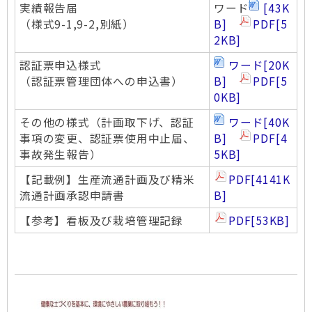
実績報告届
ワード
[43K
（様式9-1,9-2,別紙）
B]
PDF
[5
2KB]
認証票申込様式
ワード
[20K
（認証票管理団体への申込書）
B]
PDF
[5
0KB]
その他の様式（計画取下げ、認証
ワード
[40K
事項の変更、認証票使用中止届、
B]
PDF
[4
事故発生報告）
5KB]
【記載例】生産流通計画及び精米
PDF
[4141K
流通計画承認申請書
B]
【参考】看板及び栽培管理記録
PDF
[53KB]