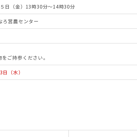
５日（金）13時30分～14時30分
すなろ営農センター
円
物をご持参ください。
3日（水）