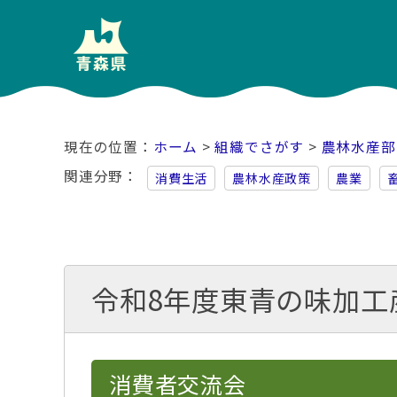
ホーム
>
組織でさがす
>
農林水産部
関連分野
消費生活
農林水産政策
農業
令和8年度東青の味加工
消費者交流会