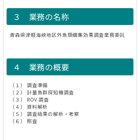
３ 業務の名称
青森県津軽海峡地区外魚類蝟集効果調査業務委託
４ 業務の概要
（１） 調査準備
（２） 計量魚群探知機調査
（３） ROV 調査
（４） 資料解析
（５） 調査結果の解析・考察
（６） 照査