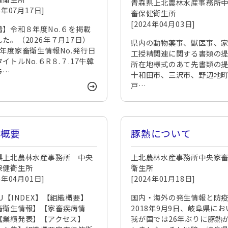
青森県上北農林水産事務所
26年07月17日]
畜保健衛生所
[2024年04月03日]
着】令和８年度No.６を掲載
た。（2026年７月17日）
県内の動物薬事、獣医事、
8年度家畜衛生情報No.発行日
工授精関連に関する書類の
イトルNo.６R８.７.17牛韓
所在地様式のあて先書類の
ラ…
十和田市、三沢市、野辺地
戸…
織概要
豚熱について
県上北農林水産事務所 中央
上北農林水産事務所中央家
保健衛生所
衛生所
24年04月01日]
[2024年01月18日]
U【INDEX】【組織概要】
国内・海外の発生情報と防
畜衛生情報】【家畜疾病情
2018年9月9日、岐阜県にお
【業績発表】【アクセス】
我が国では26年ぶりに豚熱