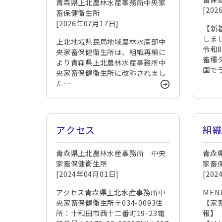
青森県上北農林水産事務所中央家
[20
畜保健衛生所
[2026年07月17日]
【新
しまし
上北地域県民局地域農林水産部中
令和
央家畜保健衛生所は、組織再編に
畜種タ
より青森県上北農林水産事務所中
国で
央家畜保健衛生所に改称されまし
た…
アクセス
組
青森県上北農林水産事務所 中央
青森
家畜保健衛生所
家畜
[2024年04月01日]
[20
アクセス青森県上北水産事務所中
MEN
央家畜保健衛生所〒034-0093住
【家
所：十和田市西十二番町19-23電
報】