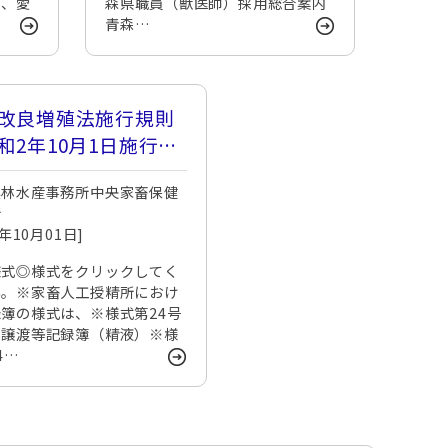
県、愛
森県職員（獣医師）採用総合案内
青森…
改良増殖法施行規則
和2年10月1日施行）
様式
農林水産事務所中央家畜保健
所
0年10月01日]
様式◎様式をクリックしてく
い。※家畜人工授精所におけ
簿の様式は、※様式第24号
１譲渡等記録簿（精液）※様
4…