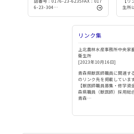
話番号：0176-23-6235FAX：017
【リ
6-23-304…
生所
リンク集
上北農林水産事務所中央家
衛生所
[2023年10月16日]
青森県獣医師職員に関連す
のリンク先を掲載していま
【獣医師職員募集・修学資
森県職員（獣医師）採用総
青森…