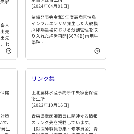
中央家
[2024年04月01日]
業績発表会令和5年度高病原性鳥
インフルエンザが発生した大規模
家畜人
採卵鶏農場における分割管理を取
提出先
り入れた経営再開[667KB]肉用牛
提出先
繁殖…
町、七
リンク集
畜保健
上北農林水産事務所中央家畜保健
衛生所
[2023年10月16日]
疫対策
青森県獣医師職員に関連する情報
いて、
のリンク先を掲載しています。
が発生
【獣医師職員募集・修学資金】青