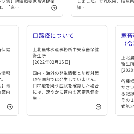
ンク集】組織概要家畜保健衛
しました。それ以降、岐阜
は、「家…
知…
口蹄疫について
家畜
（令
畜保健
上北農林水産事務所中央家畜保健
各種
衛生所
上北
[2022年02月15日]
衛生
[202
る情報
国内・海外の発生情報と防疫対策
す。
現在国内では発生していません。
各種
金】青
口蹄疫を疑う症状を確認した場合
ださ
合案内
には、速やかに管内の家畜保健衛
る記録
生…
その
式第2