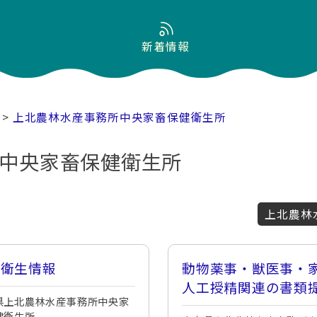
新着情報
>
上北農林水産事務所中央家畜保健衛生所
中央家畜保健衛生所
上北農林
畜衛生情報
動物薬事・獣医事・
人工授精関連の書類
県上北農林水産事務所中央家
先
健衛生所