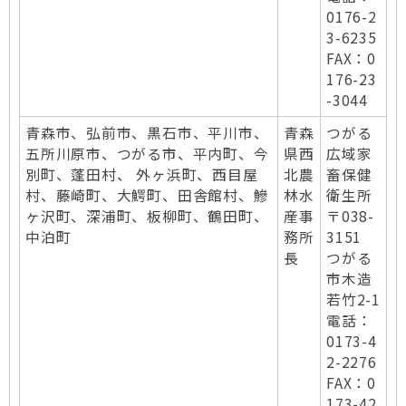
0176-2
3-6235
FAX：0
176-23
-3044
青森市、弘前市、黒石市、平川市、
青森
つがる
五所川原市、つがる市、平内町、今
県西
広域家
別町、蓬田村、 外ヶ浜町、西目屋
北農
畜保健
村、藤崎町、大鰐町、田舎館村、鰺
林水
衛生所
ヶ沢町、深浦町、板柳町、鶴田町、
産事
〒038-
中泊町
務所
3151
長
つがる
市木造
若竹2-1
電話：
0173-4
2-2276
FAX：0
173-42