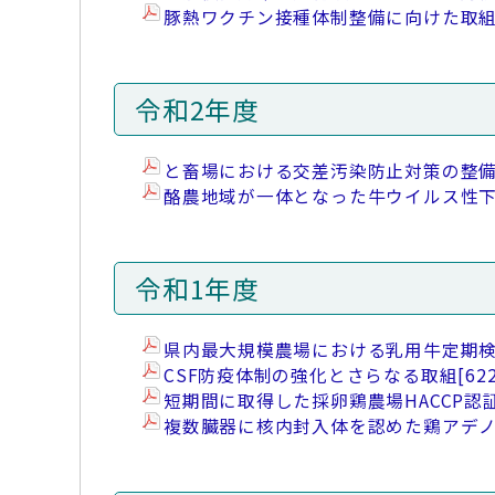
豚熱ワクチン接種体制整備に向けた取
令和2年度
と畜場における交差汚染防止対策の整
酪農地域が一体となった牛ウイルス性
令和1年度
県内最大規模農場における乳用牛定期
CSF防疫体制の強化とさらなる取組
[62
短期間に取得した採卵鶏農場HACCP認
複数臓器に核内封入体を認めた鶏アデノ