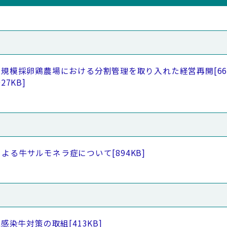
大規模採卵鶏農場における分割管理を取り入れた経営再開
[6
927KB]
による牛サルモネラ症について
[894KB]
続感染牛対策の取組
[413KB]