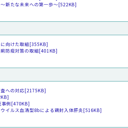
組～新たな未来への第一歩～
[522KB]
備に向けた取組
[355KB]
下痢防疫対策の取組
[401KB]
検査への対応
[2175KB]
2KB]
証事例
[470KB]
ウイルス血清型8bによる鶏封入体肝炎
[516KB]