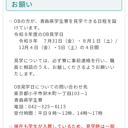
お願い
OBの方が、青森県学生寮を見学できる日程を設
けています。
令和８年度のOB見学日
令和８年 ７月31日（金）・８月１日（土）/
12月４日（金）・5日（土）の４日間
見学については、必ず寮に事前連絡を行い、職
員と相談のうえ、お越しくださるようお願いい
たします。
OB見学日についての問い合わせ先
東京都小平市鈴木町一丁目103－1
青森県学生寮
電話：042－325－6115
受付時間：平日９時～12時、14時～17時
現在も学生が入居しているため、見学時は一部