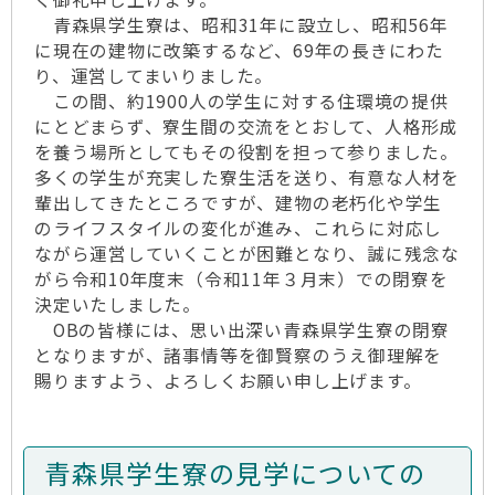
青森県学生寮は、昭和31年に設立し、昭和56年
に現在の建物に改築するなど、69年の長きにわた
り、運営してまいりました。
この間、約1900人の学生に対する住環境の提供
にとどまらず、寮生間の交流をとおして、人格形成
を養う場所としてもその役割を担って参りました。
多くの学生が充実した寮生活を送り、有意な人材を
輩出してきたところですが、建物の老朽化や学生
のライフスタイルの変化が進み、これらに対応し
ながら運営していくことが困難となり、誠に残念な
がら令和10年度末（令和11年３月末）での閉寮を
決定いたしました。
OBの皆様には、思い出深い青森県学生寮の閉寮
となりますが、諸事情等を御賢察のうえ御理解を
賜りますよう、よろしくお願い申し上げます。
青森県学生寮の見学についての