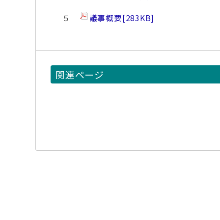
５
議事概要
[283KB]
関連ページ