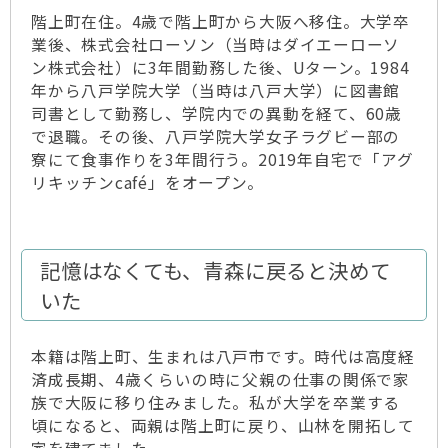
階上町在住。4歳で階上町から大阪へ移住。大学卒
業後、株式会社ローソン（当時はダイエーローソ
ン株式会社）に3年間勤務した後、Uターン。1984
年から八戸学院大学（当時は八戸大学）に図書館
司書として勤務し、学院内での異動を経て、60歳
で退職。その後、八戸学院大学女子ラグビー部の
寮にて食事作りを3年間行う。2019年自宅で「アグ
リキッチンcafé」をオープン。
記憶はなくても、青森に戻ると決めて
いた
本籍は階上町、生まれは八戸市です。時代は高度経
済成長期、4歳くらいの時に父親の仕事の関係で家
族で大阪に移り住みました。私が大学を卒業する
頃になると、両親は階上町に戻り、山林を開拓して