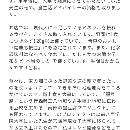
す。定年後に、大学で懇意にさせていただいていた
先生の元で、食生活アドバイザーの資格も取りまし
た。
お店では、現代人に不足しているミネラルを摂れ
る食材を、たくさん取り入れています。野菜は1食
につき必ず120g以上使っていて、「青森のおいし
い健康応援店」にも認定されています。また、化学
調味料はなるべく使わずに、だしもかつお節や昆
布など“本当のもの”を使っています。手間はかかる
んですけどね。
食材は、家の畑で採った野菜や道の駅で買ったも
のを使うようにして、できるだけ地産地消をこころ
がけています。郷土食も大事にしていて、「堅豆
腐」という青森県三八地域や岩手県北地域に伝わ
る豆腐を広める「南部の堅豆腐プロジェクト」に
も関わっています。このプロジェクトは以前八戸学
院大学にいた先生が宮城学院女子大学に移られて
から立ち上げたもので、私はレシピ開発などをして