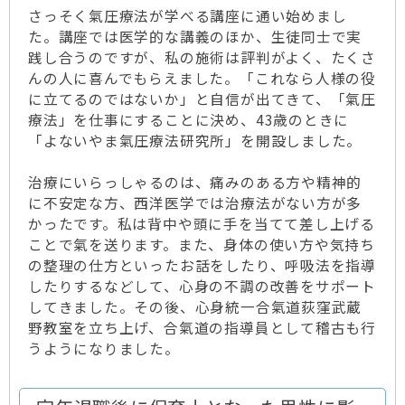
さっそく氣圧療法が学べる講座に通い始めまし
た。講座では医学的な講義のほか、生徒同士で実
践し合うのですが、私の施術は評判がよく、たくさ
んの人に喜んでもらえました。「これなら人様の役
に立てるのではないか」と自信が出てきて、「氣圧
療法」を仕事にすることに決め、43歳のときに
「よないやま氣圧療法研究所」を開設しました。
治療にいらっしゃるのは、痛みのある方や精神的
に不安定な方、西洋医学では治療法がない方が多
かったです。私は背中や頭に手を当てて差し上げる
ことで氣を送ります。また、身体の使い方や気持ち
の整理の仕方といったお話をしたり、呼吸法を指導
したりするなどして、心身の不調の改善をサポート
してきました。その後、心身統一合氣道荻窪武蔵
野教室を立ち上げ、合氣道の指導員として稽古も行
うようになりました。