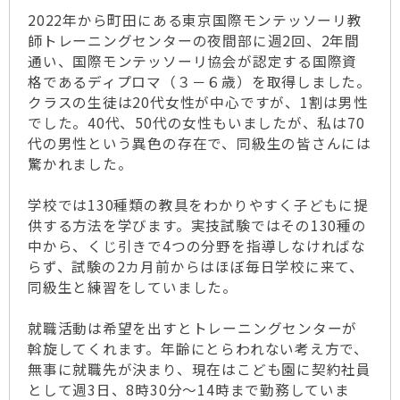
2022年から町田にある東京国際モンテッソーリ教
師トレーニングセンターの夜間部に週2回、2年間
通い、国際モンテッソーリ協会が認定する国際資
格であるディプロマ（３－６歳）を取得しました。
クラスの生徒は20代女性が中心ですが、1割は男性
でした。40代、50代の女性もいましたが、私は70
代の男性という異色の存在で、同級生の皆さんには
驚かれました。
学校では130種類の教具をわかりやすく子どもに提
供する方法を学びます。実技試験ではその130種の
中から、くじ引きで4つの分野を指導しなければな
らず、試験の2カ月前からはほぼ毎日学校に来て、
同級生と練習をしていました。
就職活動は希望を出すとトレーニングセンターが
斡旋してくれます。年齢にとらわれない考え方で、
無事に就職先が決まり、現在はこども園に契約社員
として週3日、8時30分～14時まで勤務していま