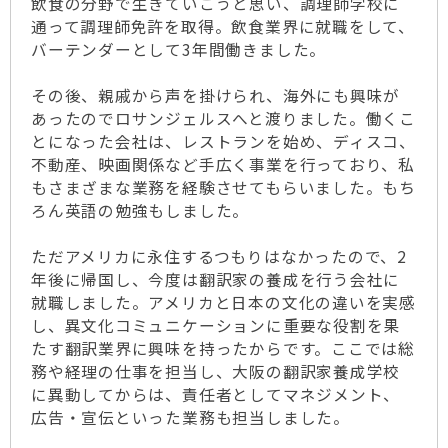
飲食の分野で生きていこうと思い、調理師学校に
通って調理師免許を取得。飲食業界に就職をして、
バーテンダーとして3年間働きました。
その後、親戚から声を掛けられ、海外にも興味が
あったのでロサンジェルスへと渡りました。働くこ
とになった会社は、レストランを始め、ディスコ、
不動産、映画関係など手広く事業を行っており、私
もさまざまな業務を経験させてもらいました。もち
ろん英語の勉強もしました。
ただアメリカに永住するつもりはなかったので、2
年後に帰国し、今度は翻訳家の養成を行う会社に
就職しました。アメリカと日本の文化の違いを実感
し、異文化コミュニケーションに重要な役割を果
たす翻訳業界に興味を持ったからです。ここでは総
務や経理の仕事を担当し、大阪の翻訳家養成学校
に異動してからは、責任者としてマネジメント、
広告・宣伝といった業務も担当しました。