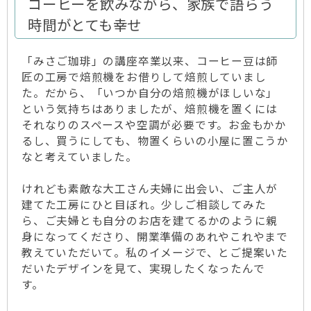
コーヒーを飲みながら、家族で語らう
時間がとても幸せ
「みさご珈琲」の講座卒業以来、コーヒー豆は師
匠の工房で焙煎機をお借りして焙煎していまし
た。だから、「いつか自分の焙煎機がほしいな」
という気持ちはありましたが、焙煎機を置くには
それなりのスペースや空調が必要です。お金もかか
るし、買うにしても、物置くらいの小屋に置こうか
なと考えていました。
けれども素敵な大工さん夫婦に出会い、ご主人が
建てた工房にひと目ぼれ。少しご相談してみた
ら、ご夫婦とも自分のお店を建てるかのように親
身になってくださり、開業準備のあれやこれやまで
教えていただいて。私のイメージで、とご提案いた
だいたデザインを見て、実現したくなったんで
す。