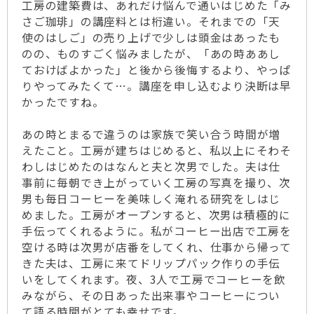
工房の建築費は、あれだけ悩んで通いはじめた「み
さご珈琲」の講座料とは桁違い。それまでの「天
使のはしご」の売り上げで少しは頭金はあったも
のの、ものすごく悩みましたが、「あの時ああし
ておけばよかった」と後から後悔するより、やっぱ
りやってみたくて…。講座を申し込むより決断は早
かったですね。
あの時とまるで違うのは家族で笑い合う時間が増
えたこと。工房が建ちはじめると、私以上にそわそ
わしはじめたのはなんと夫と次男でした。夫は仕
事前に毎朝でき上がっていく工房の写真を撮り、次
男も毎日コーヒーを美味しく淹れる研究をしはじ
めました。工房がオープンすると、次男は積極的に
手伝ってくれるように。私がコーヒー出店で工房を
空ける時は次男が店番をしてくれ、仕事から帰って
きた夫は、工房に来てドリップパック作りの手伝
いをしてくれます。夜、3人で工房でコーヒーを飲
みながら、その日あった出来事やコーヒーについ
て語る時間がとても幸せです。