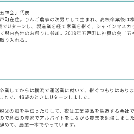
五神会」代表
戸町在住。りんご農家の次男として生まれ、高校卒業後は横
歳でUターンし、製造業を経て家業を継ぐ。シャインマスカ
て県内各地のお祭りに参加。2019年五戸町に神輿の会「
取り入れる。
ぐ
卒業してからは横浜で運送業に就いて、継ぐつもりはあり
ことで、48歳のときにUターンしました。
親父の畑を手伝ったりして、夜は工業製品を製造する会社
ので倉石の農家でアルバイトをしながら農業を勉強しまし
辞めて、農業一本でやっています。